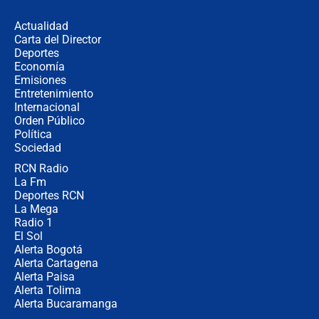
desde Barranquilla? Experto explica
la razón
Actualidad
Carta del Director
Estratega de Abelardo de la Espriella
Deportes
revela cómo venció a la “casta
Economía
política” en campaña: “Estaba
Emisiones
completamente seguro”
Entretenimiento
Internacional
Alias ‘Calarcá’ habría pagado $60
Orden Público
millones al mes a un supuesto
Política
coronel para filtrar información del
Ejército
Sociedad
RCN Radio
Las razones para escoger al nuevo
La Fm
director de la Policía
Deportes RCN
La Mega
Radio 1
El Sol
Alerta Bogotá
Alerta Cartagena
Alerta Paisa
Alerta Tolima
Alerta Bucaramanga