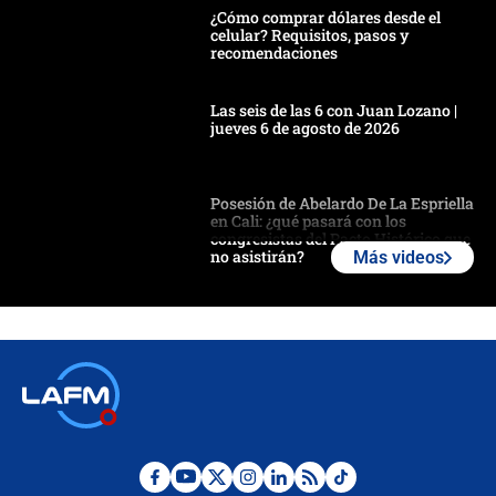
¿Cómo comprar dólares desde el
celular? Requisitos, pasos y
recomendaciones
Las seis de las 6 con Juan Lozano |
jueves 6 de agosto de 2026
Posesión de Abelardo De La Espriella
en Cali: ¿qué pasará con los
congresistas del Pacto Histórico que
no asistirán?
Más videos
Álvaro Uribe asistirá a la posesión y
crece el pulso por la elección del
contralor
🔴 EN VIVO | Noticiero La FM con
Juan Lozano - 6 de agosto de 2026
¿Por qué De la Espriella gobernará