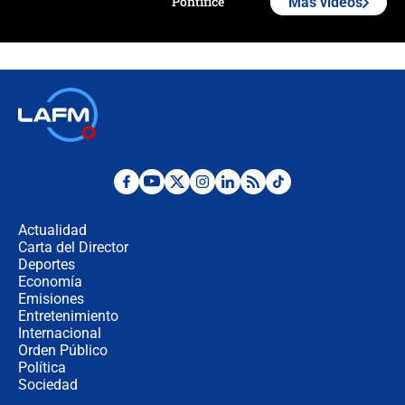
Pontífice
Más videos
Polémica por rabino, pastor y
sacerdote en la posesión de Abelardo
de la Espriella: ¿Se violó el Estado
laico?
🔴 EN VIVO | Primer discurso de
Abelardo de la Espriella como
presidente de Colombia
¿La posesión de Abelardo De la
Espriella en Cali inicia la
descentralización en Colombia? Esto
Actualidad
respondió el alcalde Eder
Carta del Director
Así será la posesión de Abelardo de
Deportes
la Espriella este 7 de agosto:
Economía
cronograma oficial y detalles clave
Emisiones
Entretenimiento
Internacional
Desde dermatitis hasta infecciones:
Orden Público
los riesgos de usar cascos de motos
Política
de aplicaciones de transporte
Sociedad