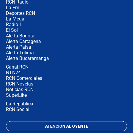
RCN Radio
¿Cómo comprar dólares desde el
La Fm
celular? Requisitos, pasos y
recomendaciones
Deportes RCN
La Mega
Radio 1
El Sol
Alerta Bogotá
Alerta Cartagena
Alerta Paisa
Alerta Tolima
Alerta Bucaramanga
Canal RCN
NTN24
RCN Comerciales
RCN Novelas
Noticias RCN
SuperLike
La República
RCN Social
ATENCIÓN AL OYENTE