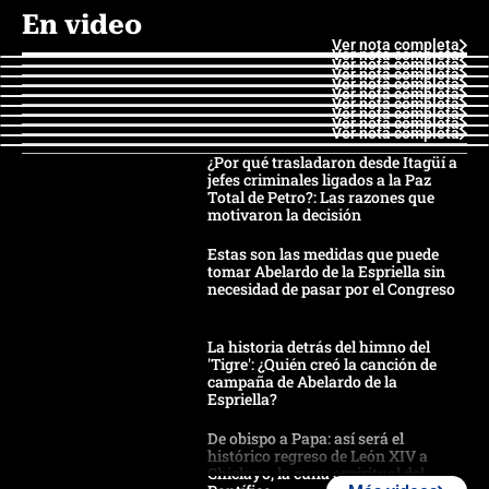
En video
Ver nota completa
Ver nota completa
Ver nota completa
Ver nota completa
Ver nota completa
Ver nota completa
Ver nota completa
Ver nota completa
Ver nota completa
Ver nota completa
¿Por qué trasladaron desde Itagüí a
jefes criminales ligados a la Paz
Total de Petro?: Las razones que
motivaron la decisión
Estas son las medidas que puede
tomar Abelardo de la Espriella sin
necesidad de pasar por el Congreso
La historia detrás del himno del
'Tigre': ¿Quién creó la canción de
campaña de Abelardo de la
Espriella?
De obispo a Papa: así será el
histórico regreso de León XIV a
Chiclayo, la cuna espiritual del