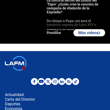
La historia detrás del himno del
'Tigre': ¿Quién creó la canción de
campaña de Abelardo de la
Espriella?
De obispo a Papa: así será el
histórico regreso de León XIV a
Chiclayo, la cuna espiritual del
Pontífice
Más videos
Polémica por rabino, pastor y
sacerdote en la posesión de Abelardo
de la Espriella: ¿Se violó el Estado
laico?
🔴 EN VIVO | Primer discurso de
Abelardo de la Espriella como
presidente de Colombia
¿La posesión de Abelardo De la
Espriella en Cali inicia la
descentralización en Colombia? Esto
Actualidad
respondió el alcalde Eder
Carta del Director
Así será la posesión de Abelardo de
Deportes
la Espriella este 7 de agosto:
Economía