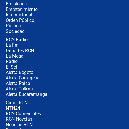
cronograma oficial y detalles clave
Emisiones
Entretenimiento
Internacional
Desde dermatitis hasta infecciones:
Orden Público
los riesgos de usar cascos de motos
Política
de aplicaciones de transporte
Sociedad
RCN Radio
¿Cómo comprar dólares desde el
La Fm
celular? Requisitos, pasos y
recomendaciones
Deportes RCN
La Mega
Radio 1
El Sol
Alerta Bogotá
Alerta Cartagena
Alerta Paisa
Alerta Tolima
Alerta Bucaramanga
Canal RCN
NTN24
RCN Comerciales
RCN Novelas
Noticias RCN