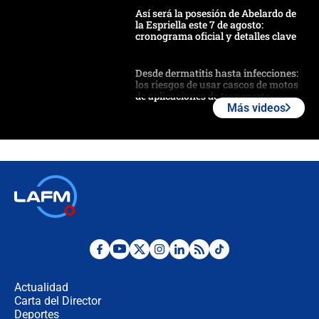
Así será la posesión de Abelardo de
la Espriella este 7 de agosto:
cronograma oficial y detalles clave
Desde dermatitis hasta infecciones:
los riesgos de usar cascos de motos
de aplicaciones de transporte
Más videos
¿Cómo comprar dólares desde el
celular? Requisitos, pasos y
recomendaciones
Las seis de las 6 con Juan Lozano |
jueves 6 de agosto de 2026
Posesión de Abelardo De La Espriella
en Cali: ¿qué pasará con los
congresistas del Pacto Histórico que
Actualidad
no asistirán?
Carta del Director
Álvaro Uribe asistirá a la posesión y
Deportes