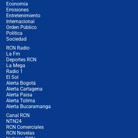
crece el pulso por la elección del
Economía
contralor
Emisiones
Entretenimiento
Internacional
🔴 EN VIVO | Noticiero La FM con
Orden Público
Juan Lozano - 6 de agosto de 2026
Política
Sociedad
RCN Radio
¿Por qué De la Espriella gobernará
La Fm
desde Barranquilla? Experto explica
la razón
Deportes RCN
La Mega
Radio 1
El Sol
Alerta Bogotá
Alerta Cartagena
Alerta Paisa
Alerta Tolima
Alerta Bucaramanga
Canal RCN
NTN24
RCN Comerciales
RCN Novelas