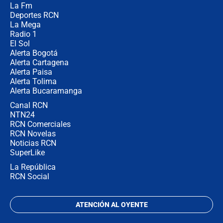
La Fm
celular? Requisitos, pasos y
recomendaciones
Deportes RCN
La Mega
Radio 1
El Sol
Alerta Bogotá
Alerta Cartagena
Alerta Paisa
Alerta Tolima
Alerta Bucaramanga
Canal RCN
NTN24
RCN Comerciales
RCN Novelas
Noticias RCN
SuperLike
La República
RCN Social
ATENCIÓN AL OYENTE