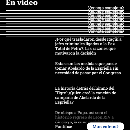
En video
Ver nota completa
Ver nota completa
Ver nota completa
Ver nota completa
Ver nota completa
Ver nota completa
Ver nota completa
Ver nota completa
Ver nota completa
Ver nota completa
¿Por qué trasladaron desde Itagüí a
jefes criminales ligados a la Paz
Total de Petro?: Las razones que
motivaron la decisión
Estas son las medidas que puede
tomar Abelardo de la Espriella sin
necesidad de pasar por el Congreso
La historia detrás del himno del
'Tigre': ¿Quién creó la canción de
campaña de Abelardo de la
Espriella?
De obispo a Papa: así será el
histórico regreso de León XIV a
Chiclayo, la cuna espiritual del
Pontífice
Más videos