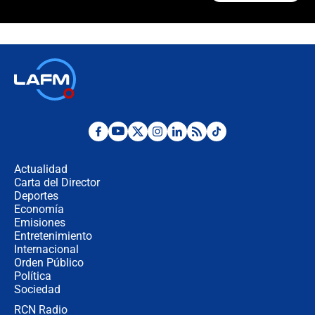
Polémica por rabino, pastor y
sacerdote en la posesión de Abelardo
de la Espriella: ¿Se violó el Estado
laico?
🔴 EN VIVO | Primer discurso de
Abelardo de la Espriella como
presidente de Colombia
¿La posesión de Abelardo De la
Espriella en Cali inicia la
descentralización en Colombia? Esto
Actualidad
respondió el alcalde Eder
Carta del Director
Así será la posesión de Abelardo de
Deportes
la Espriella este 7 de agosto:
Economía
cronograma oficial y detalles clave
Emisiones
Entretenimiento
Internacional
Desde dermatitis hasta infecciones:
Orden Público
los riesgos de usar cascos de motos
Política
de aplicaciones de transporte
Sociedad
RCN Radio
¿Cómo comprar dólares desde el