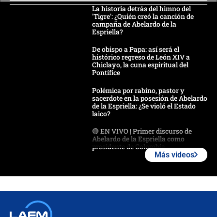
La historia detrás del himno del
'Tigre': ¿Quién creó la canción de
campaña de Abelardo de la
Espriella?
De obispo a Papa: así será el
histórico regreso de León XIV a
Chiclayo, la cuna espiritual del
Pontífice
Polémica por rabino, pastor y
sacerdote en la posesión de Abelardo
de la Espriella: ¿Se violó el Estado
laico?
🔴 EN VIVO | Primer discurso de
Abelardo de la Espriella como
presidente de Colombia
Más videos
¿La posesión de Abelardo De la
Espriella en Cali inicia la
descentralización en Colombia? Esto
respondió el alcalde Eder
Así será la posesión de Abelardo de