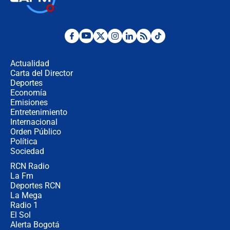
la Espriella este 7 de agosto:
cronograma oficial y detalles clave
Desde dermatitis hasta infecciones:
los riesgos de usar cascos de motos
de aplicaciones de transporte
Actualidad
Carta del Director
¿Cómo comprar dólares desde el
Deportes
celular? Requisitos, pasos y
Economía
recomendaciones
Emisiones
Entretenimiento
Internacional
Las seis de las 6 con Juan Lozano |
Orden Público
jueves 6 de agosto de 2026
Política
Sociedad
RCN Radio
Posesión de Abelardo De La Espriella
La Fm
en Cali: ¿qué pasará con los
congresistas del Pacto Histórico que
Deportes RCN
no asistirán?
La Mega
Radio 1
El Sol
Alerta Bogotá