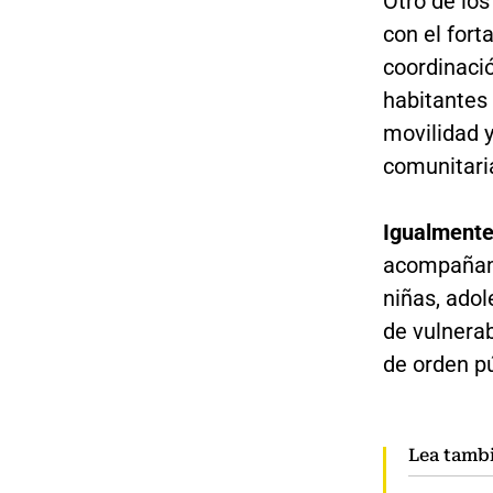
Otro de lo
con el fort
coordinaci
habitantes 
movilidad y
comunitari
Igualmente
acompañami
niñas, adol
de vulnerab
de orden pú
Lea tamb