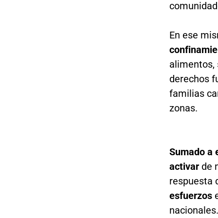
comunidade
En ese mis
confinamie
alimentos, 
derechos f
familias c
zonas.
Sumado a es
activar
de 
respuesta 
esfuerzos
e
nacionales