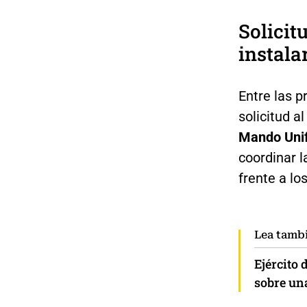
Solicit
instal
Entre las 
solicitud a
Mando Unif
coordinar l
frente a lo
Lea tamb
Ejército 
sobre un