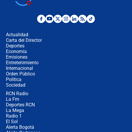
desde Barranquilla? Experto explica
la razón
Estratega de Abelardo de la Espriella
revela cómo venció a la “casta
política” en campaña: “Estaba
Actualidad
completamente seguro”
Carta del Director
Alias ‘Calarcá’ habría pagado $60
Deportes
millones al mes a un supuesto
Economía
coronel para filtrar información del
Emisiones
Ejército
Entretenimiento
Internacional
Las razones para escoger al nuevo
Orden Público
director de la Policía
Política
Sociedad
RCN Radio
"Prohibir es la salida fácil": ¿Qué
La Fm
futuro les espera a las cabalgatas en
Colombia?
Deportes RCN
La Mega
Radio 1
El Sol
Alerta Bogotá