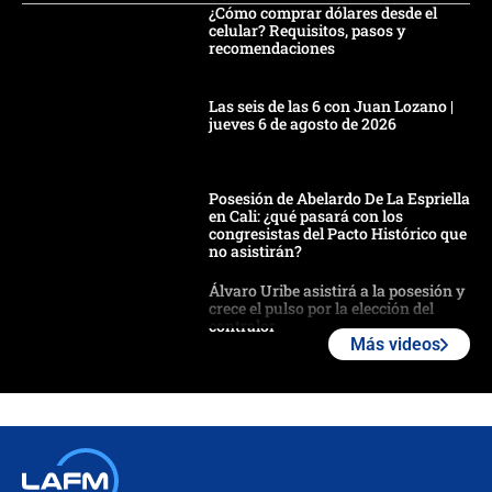
¿Cómo comprar dólares desde el
celular? Requisitos, pasos y
recomendaciones
Las seis de las 6 con Juan Lozano |
jueves 6 de agosto de 2026
Posesión de Abelardo De La Espriella
en Cali: ¿qué pasará con los
congresistas del Pacto Histórico que
no asistirán?
Álvaro Uribe asistirá a la posesión y
crece el pulso por la elección del
contralor
Más videos
🔴 EN VIVO | Noticiero La FM con
Juan Lozano - 6 de agosto de 2026
¿Por qué De la Espriella gobernará