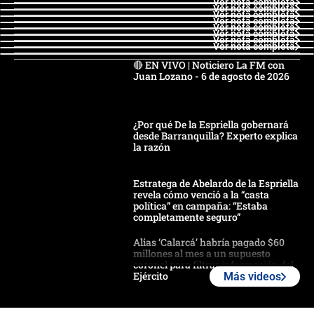
Ver nota completa
Ver nota completa
Ver nota completa
Ver nota completa
Ver nota completa
Ver nota completa
Ver nota completa
Ver nota completa
🔴 EN VIVO | Noticiero La FM con
Juan Lozano - 6 de agosto de 2026
¿Por qué De la Espriella gobernará
desde Barranquilla? Experto explica
la razón
Estratega de Abelardo de la Espriella
revela cómo venció a la “casta
política” en campaña: “Estaba
completamente seguro”
Alias ‘Calarcá’ habría pagado $60
millones al mes a un supuesto
coronel para filtrar información del
Ejército
Más videos
Las razones para escoger al nuevo
director de la Policía