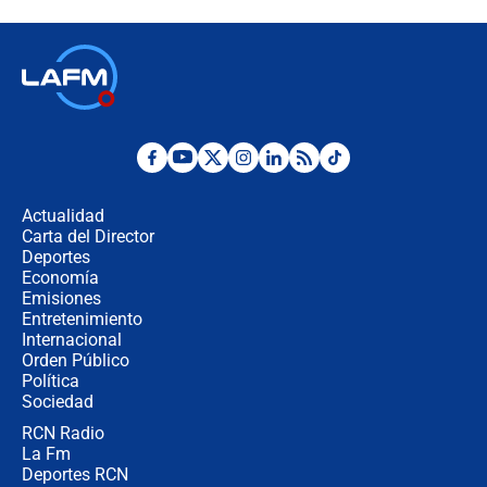
"Prohibir es la salida fácil": ¿Qué
futuro les espera a las cabalgatas en
Colombia?
Ministro de Defensa no descarta el
uso de la UNDMO ante posibles
disturbios durante la posesión
Actualidad
Carta del Director
"No hubo fraude ni posibilidad de
Deportes
fraude": Auditoría respondió a
Economía
señalamientos de Petro sobre
Emisiones
elección de Abelardo de La Espriella
Entretenimiento
Internacional
Tras su posesión, presidente De la
Orden Público
Espriella empieza gira por regiones
Política
donde perdió
Sociedad
RCN Radio
Las seis de las 6 con Juan Lozano |
La Fm
miércoles 5 de agosto de 2026
Deportes RCN