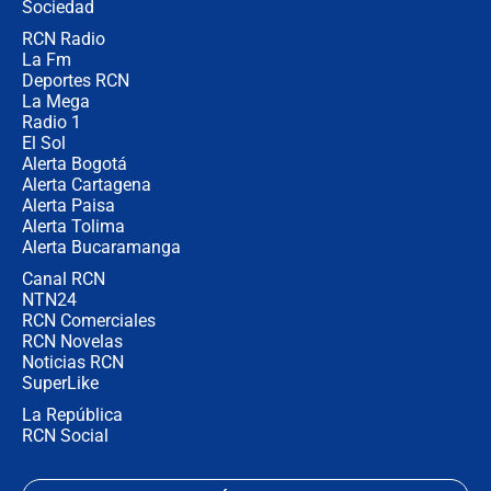
Ejército
Sociedad
RCN Radio
Las razones para escoger al nuevo
La Fm
director de la Policía
Deportes RCN
La Mega
Radio 1
El Sol
Alerta Bogotá
Alerta Cartagena
Alerta Paisa
Alerta Tolima
Alerta Bucaramanga
Canal RCN
NTN24
RCN Comerciales
RCN Novelas
Noticias RCN
SuperLike
La República
RCN Social