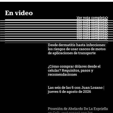
En video
Ver nota completa
Ver nota completa
Ver nota completa
Ver nota completa
Ver nota completa
Ver nota completa
Ver nota completa
Ver nota completa
Ver nota completa
Ver nota completa
Desde dermatitis hasta infecciones:
los riesgos de usar cascos de motos
de aplicaciones de transporte
¿Cómo comprar dólares desde el
celular? Requisitos, pasos y
recomendaciones
Las seis de las 6 con Juan Lozano |
jueves 6 de agosto de 2026
Posesión de Abelardo De La Espriella
en Cali: ¿qué pasará con los