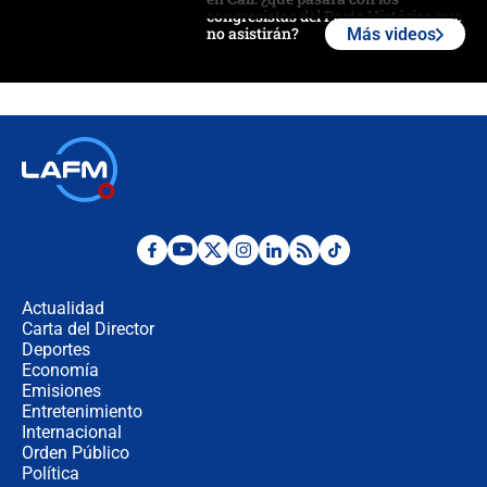
congresistas del Pacto Histórico que
no asistirán?
Más videos
Álvaro Uribe asistirá a la posesión y
crece el pulso por la elección del
contralor
🔴 EN VIVO | Noticiero La FM con
Juan Lozano - 6 de agosto de 2026
¿Por qué De la Espriella gobernará
desde Barranquilla? Experto explica
la razón
Actualidad
Carta del Director
Estratega de Abelardo de la Espriella
Deportes
revela cómo venció a la “casta
Economía
política” en campaña: “Estaba
Emisiones
completamente seguro”
Entretenimiento
Internacional
Alias ‘Calarcá’ habría pagado $60
Orden Público
millones al mes a un supuesto
Política
coronel para filtrar información del