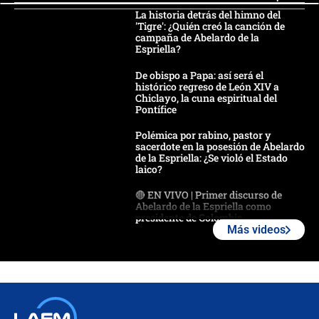
La historia detrás del himno del
'Tigre': ¿Quién creó la canción de
campaña de Abelardo de la
Espriella?
De obispo a Papa: así será el
histórico regreso de León XIV a
Chiclayo, la cuna espiritual del
Pontífice
Polémica por rabino, pastor y
sacerdote en la posesión de Abelardo
de la Espriella: ¿Se violó el Estado
laico?
🔴 EN VIVO | Primer discurso de
Abelardo de la Espriella como
presidente de Colombia
Más videos
¿La posesión de Abelardo De la
Espriella en Cali inicia la
descentralización en Colombia? Esto
respondió el alcalde Eder
Así será la posesión de Abelardo de