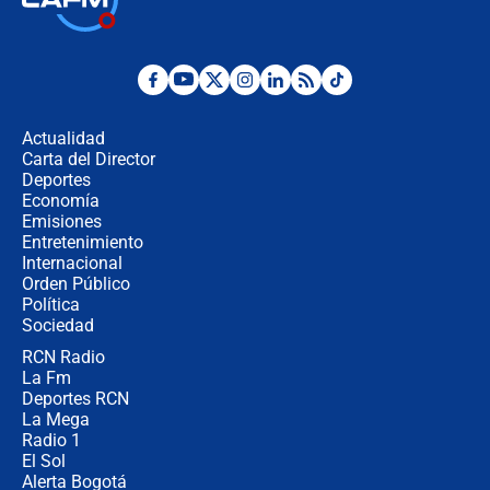
la Espriella este 7 de agosto:
cronograma oficial y detalles clave
Desde dermatitis hasta infecciones:
los riesgos de usar cascos de motos
de aplicaciones de transporte
Actualidad
Carta del Director
¿Cómo comprar dólares desde el
Deportes
celular? Requisitos, pasos y
Economía
recomendaciones
Emisiones
Entretenimiento
Internacional
Las seis de las 6 con Juan Lozano |
Orden Público
jueves 6 de agosto de 2026
Política
Sociedad
RCN Radio
Posesión de Abelardo De La Espriella
La Fm
en Cali: ¿qué pasará con los
congresistas del Pacto Histórico que
Deportes RCN
no asistirán?
La Mega
Radio 1
El Sol
Alerta Bogotá