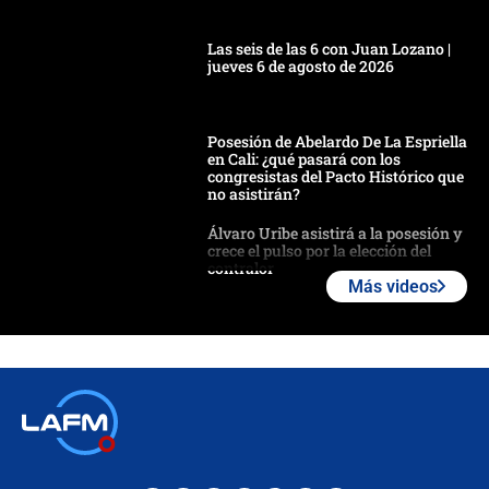
Las seis de las 6 con Juan Lozano |
jueves 6 de agosto de 2026
Posesión de Abelardo De La Espriella
en Cali: ¿qué pasará con los
congresistas del Pacto Histórico que
no asistirán?
Álvaro Uribe asistirá a la posesión y
crece el pulso por la elección del
contralor
Más videos
🔴 EN VIVO | Noticiero La FM con
Juan Lozano - 6 de agosto de 2026
¿Por qué De la Espriella gobernará
desde Barranquilla? Experto explica
la razón