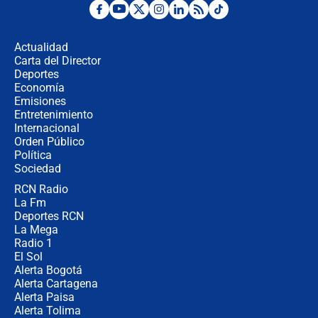
Estratega de Abelardo de la Espriella
revela cómo venció a la “casta
política” en campaña: “Estaba
Actualidad
completamente seguro”
Carta del Director
Alias ‘Calarcá’ habría pagado $60
Deportes
millones al mes a un supuesto
Economía
coronel para filtrar información del
Emisiones
Ejército
Entretenimiento
Internacional
Las razones para escoger al nuevo
Orden Público
director de la Policía
Política
Sociedad
RCN Radio
"Prohibir es la salida fácil": ¿Qué
La Fm
futuro les espera a las cabalgatas en
Colombia?
Deportes RCN
La Mega
Radio 1
El Sol
Alerta Bogotá
Alerta Cartagena
Alerta Paisa
Alerta Tolima