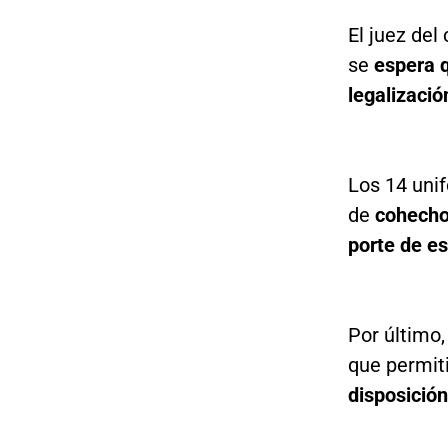
El juez del
se
espera q
legalizació
Los 14 unif
de
cohecho, 
porte de e
Por último,
que permit
disposición