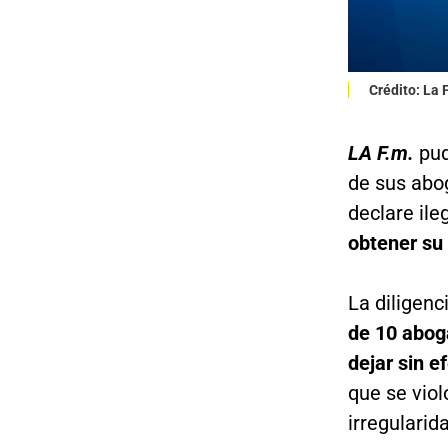
Crédito: La
LA F.m.
pud
de sus abog
declare ile
obtener su 
La diligenc
de 10 abog
dejar sin e
que se viol
irregularid