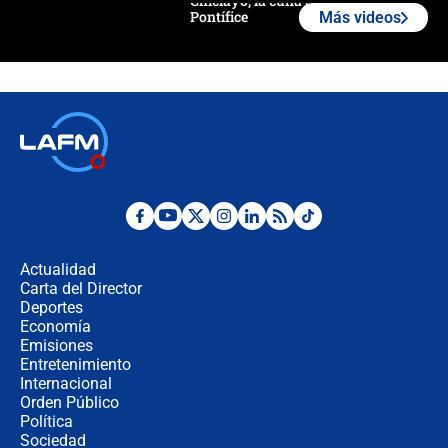
Chiclayo, la cuna espiritual del
Pontífice
Más videos
Polémica por rabino, pastor y
sacerdote en la posesión de Abelardo
de la Espriella: ¿Se violó el Estado
laico?
🔴 EN VIVO | Primer discurso de
Abelardo de la Espriella como
presidente de Colombia
¿La posesión de Abelardo De la
Espriella en Cali inicia la
descentralización en Colombia? Esto
Actualidad
respondió el alcalde Eder
Carta del Director
Así será la posesión de Abelardo de
Deportes
la Espriella este 7 de agosto:
Economía
cronograma oficial y detalles clave
Emisiones
Entretenimiento
Internacional
Desde dermatitis hasta infecciones:
Orden Público
los riesgos de usar cascos de motos
Política
de aplicaciones de transporte
Sociedad