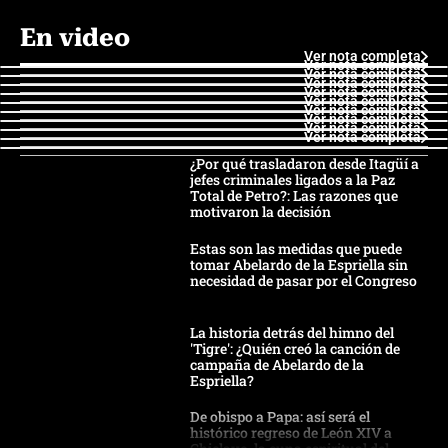
En video
Ver nota completa
Ver nota completa
Ver nota completa
Ver nota completa
Ver nota completa
Ver nota completa
Ver nota completa
Ver nota completa
Ver nota completa
Ver nota completa
¿Por qué trasladaron desde Itagüí a
jefes criminales ligados a la Paz
Total de Petro?: Las razones que
motivaron la decisión
Estas son las medidas que puede
tomar Abelardo de la Espriella sin
necesidad de pasar por el Congreso
La historia detrás del himno del
'Tigre': ¿Quién creó la canción de
campaña de Abelardo de la
Espriella?
De obispo a Papa: así será el
histórico regreso de León XIV a