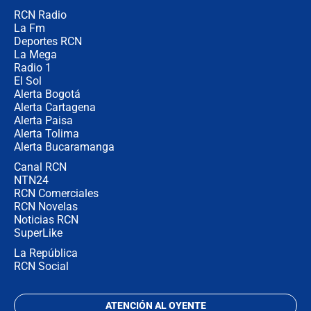
RCN Radio
¿Cómo comprar dólares desde el
La Fm
celular? Requisitos, pasos y
recomendaciones
Deportes RCN
La Mega
Radio 1
El Sol
Alerta Bogotá
Alerta Cartagena
Alerta Paisa
Alerta Tolima
Alerta Bucaramanga
Canal RCN
NTN24
RCN Comerciales
RCN Novelas
Noticias RCN
SuperLike
La República
RCN Social
ATENCIÓN AL OYENTE