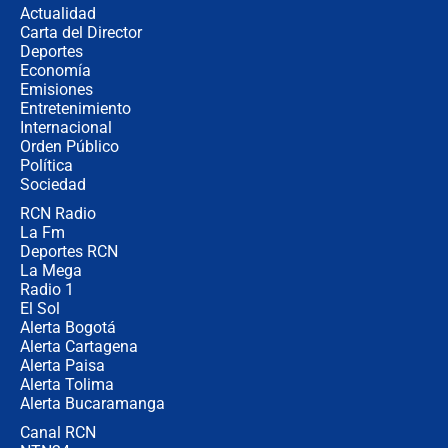
Actualidad
no asistirán?
Carta del Director
Álvaro Uribe asistirá a la posesión y
Deportes
crece el pulso por la elección del
Economía
contralor
Emisiones
Entretenimiento
Internacional
🔴 EN VIVO | Noticiero La FM con
Orden Público
Juan Lozano - 6 de agosto de 2026
Política
Sociedad
RCN Radio
¿Por qué De la Espriella gobernará
La Fm
desde Barranquilla? Experto explica
la razón
Deportes RCN
La Mega
Radio 1
El Sol
Alerta Bogotá
Alerta Cartagena
Alerta Paisa
Alerta Tolima
Alerta Bucaramanga
Canal RCN