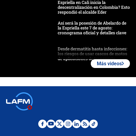
Espriella en Cali inicia la
descentralización en Colombia? Esto
respondió el alcalde Eder
Así será la posesión de Abelardo de
la Espriella este 7 de agosto:
cronograma oficial y detalles clave
Desde dermatitis hasta infecciones:
los riesgos de usar cascos de motos
de aplicaciones de transporte
Más videos
¿Cómo comprar dólares desde el
celular? Requisitos, pasos y
recomendaciones
Las seis de las 6 con Juan Lozano |
jueves 6 de agosto de 2026
Posesión de Abelardo De La Espriella
en Cali: ¿qué pasará con los
congresistas del Pacto Histórico que