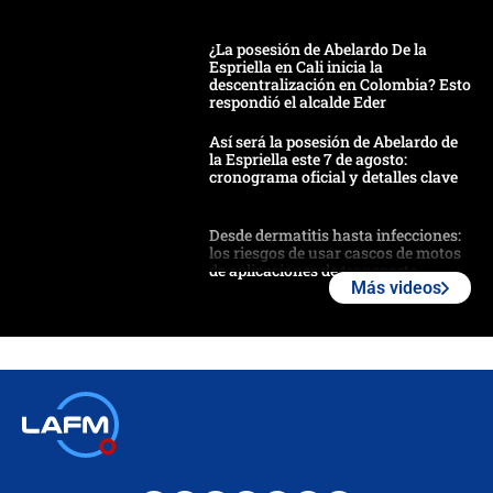
¿La posesión de Abelardo De la
Espriella en Cali inicia la
descentralización en Colombia? Esto
respondió el alcalde Eder
Así será la posesión de Abelardo de
la Espriella este 7 de agosto:
cronograma oficial y detalles clave
Desde dermatitis hasta infecciones:
los riesgos de usar cascos de motos
de aplicaciones de transporte
Más videos
¿Cómo comprar dólares desde el
celular? Requisitos, pasos y
recomendaciones
Las seis de las 6 con Juan Lozano |
jueves 6 de agosto de 2026