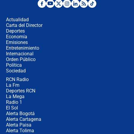
Posesión de Abelardo De La Espriella
en Cali: ¿qué pasará con los
congresistas del Pacto Histórico que
Actualidad
no asistirán?
Carta del Director
Álvaro Uribe asistirá a la posesión y
Deportes
crece el pulso por la elección del
Economía
contralor
Emisiones
Entretenimiento
Internacional
🔴 EN VIVO | Noticiero La FM con
Orden Público
Juan Lozano - 6 de agosto de 2026
Política
Sociedad
RCN Radio
¿Por qué De la Espriella gobernará
La Fm
desde Barranquilla? Experto explica
la razón
Deportes RCN
La Mega
Radio 1
El Sol
Alerta Bogotá
Alerta Cartagena
Alerta Paisa
Alerta Tolima