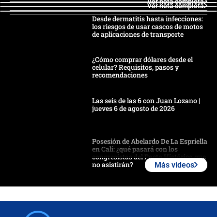
Ver nota completa
Ver nota completa
Desde dermatitis hasta infecciones:
los riesgos de usar cascos de motos
de aplicaciones de transporte
¿Cómo comprar dólares desde el
celular? Requisitos, pasos y
recomendaciones
Las seis de las 6 con Juan Lozano |
jueves 6 de agosto de 2026
Posesión de Abelardo De La Espriella
en Cali: ¿qué pasará con los
congresistas del Pacto Histórico que
no asistirán?
Más videos
Álvaro Uribe asistirá a la posesión y
crece el pulso por la elección del
contralor