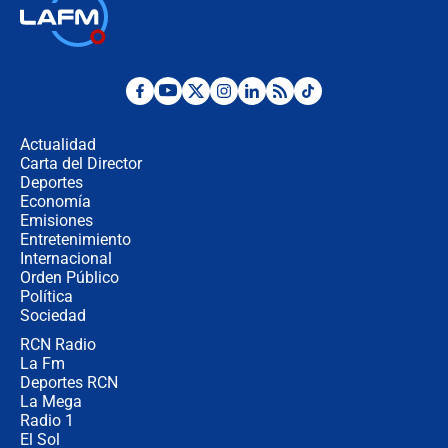
🔴 EN VIVO | Noticiero La FM con
Juan Lozano - 6 de agosto de 2026
¿Por qué De la Espriella gobernará
desde Barranquilla? Experto explica
la razón
Actualidad
Carta del Director
Estratega de Abelardo de la Espriella
Deportes
revela cómo venció a la “casta
Economía
política” en campaña: “Estaba
Emisiones
completamente seguro”
Entretenimiento
Internacional
Alias ‘Calarcá’ habría pagado $60
Orden Público
millones al mes a un supuesto
Política
coronel para filtrar información del
Ejército
Sociedad
RCN Radio
Las razones para escoger al nuevo
La Fm
director de la Policía
Deportes RCN
La Mega
Radio 1
El Sol