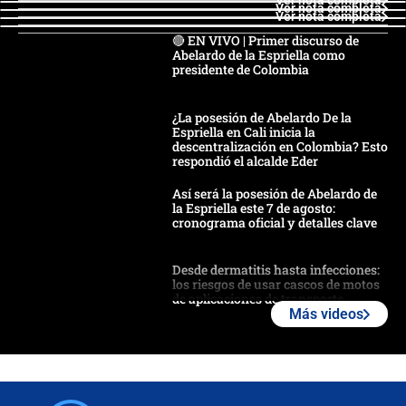
Ver nota completa
Ver nota completa
Ver nota completa
🔴 EN VIVO | Primer discurso de
Abelardo de la Espriella como
presidente de Colombia
¿La posesión de Abelardo De la
Espriella en Cali inicia la
descentralización en Colombia? Esto
respondió el alcalde Eder
Así será la posesión de Abelardo de
la Espriella este 7 de agosto:
cronograma oficial y detalles clave
Desde dermatitis hasta infecciones:
los riesgos de usar cascos de motos
de aplicaciones de transporte
Más videos
¿Cómo comprar dólares desde el
celular? Requisitos, pasos y
recomendaciones