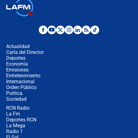
Las seis de las 6 con Juan Lozano |
jueves 6 de agosto de 2026
Posesión de Abelardo De La Espriella
en Cali: ¿qué pasará con los
congresistas del Pacto Histórico que
Actualidad
no asistirán?
Carta del Director
Álvaro Uribe asistirá a la posesión y
Deportes
crece el pulso por la elección del
Economía
contralor
Emisiones
Entretenimiento
Internacional
🔴 EN VIVO | Noticiero La FM con
Orden Público
Juan Lozano - 6 de agosto de 2026
Política
Sociedad
RCN Radio
¿Por qué De la Espriella gobernará
La Fm
desde Barranquilla? Experto explica
la razón
Deportes RCN
La Mega
Radio 1
El Sol