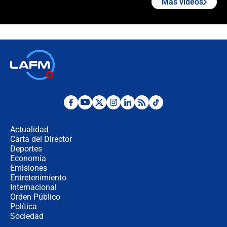
Más videos
Estas fueron las medidas que activó
la UNGRD tras el fuerte terremoto de
7,4 hoy en Colombia
Terremoto en Cali: colapsó edificio
de tres pisos y rescataron a una
niña entre los escombros
Fuerte temblor en Colombia hoy:
evacúan edificios y reportan daños
en Pereira, Armenia y Medellín
Actualidad
Carta del Director
Fuerte terremoto en Colombia se
Deportes
registró hoy 10 de agosto; sacudida
Economía
se sintió en varias ciudades
Emisiones
Entretenimiento
Internacional
🔴 EN VIVO | Noticiero La FM con
Orden Público
Juan Lozano - 10 de agosto de 2026
Política
Sociedad