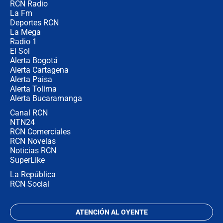
RCN Radio
¿Por qué trasladaron desde Itagüí a
La Fm
jefes criminales ligados a la Paz
Total de Petro?: Las razones que
Deportes RCN
motivaron la decisión
La Mega
Radio 1
El Sol
Alerta Bogotá
Alerta Cartagena
Alerta Paisa
Alerta Tolima
Alerta Bucaramanga
Canal RCN
NTN24
RCN Comerciales
RCN Novelas
Noticias RCN
SuperLike
La República
RCN Social
ATENCIÓN AL OYENTE