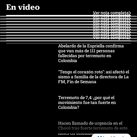
En video
Ver nota completa
Ver nota completa
Ver nota completa
Ver nota completa
Ver nota completa
Ver nota completa
Ver nota completa
Ver nota completa
Ver nota completa
Ver nota completa
Abelardo de la Espriella confirma
que van más de 111 personas
fallecidas por terremoto en
Colombia
"Tengo el corazón roto": así afectó el
sismo a familia de la directora de La
FM, Fin de Semana
Terremoto de 7,4: ¿por qué el
movimiento fue tan fuerte en
Colombia?
Hacen llamado de urgencia en el
Chocó tras fuerte terremoto de este
lunes en Colombia