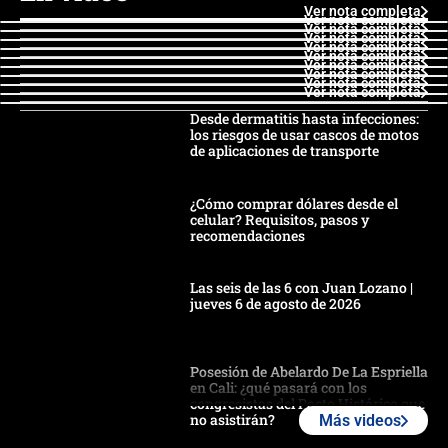
Ver nota completa
Ver nota completa
Ver nota completa
Ver nota completa
Ver nota completa
Ver nota completa
Ver nota completa
Ver nota completa
Ver nota completa
Ver nota completa
Desde dermatitis hasta infecciones:
los riesgos de usar cascos de motos
de aplicaciones de transporte
¿Cómo comprar dólares desde el
celular? Requisitos, pasos y
recomendaciones
Las seis de las 6 con Juan Lozano |
jueves 6 de agosto de 2026
Posesión de Abelardo De La Espriella
en Cali: ¿qué pasará con los
congresistas del Pacto Histórico que
no asistirán?
Más videos