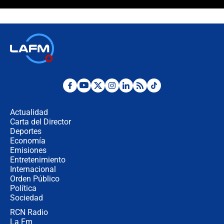
Álvaro Uribe asistirá a la posesión y
crece el pulso por la elección del
contralor
🔴 EN VIVO | Noticiero La FM con
Juan Lozano - 6 de agosto de 2026
¿Por qué De la Espriella gobernará
desde Barranquilla? Experto explica
la razón
Actualidad
Carta del Director
Estratega de Abelardo de la Espriella
Deportes
revela cómo venció a la “casta
Economía
política” en campaña: “Estaba
Emisiones
completamente seguro”
Entretenimiento
Internacional
Alias ‘Calarcá’ habría pagado $60
Orden Público
millones al mes a un supuesto
Política
coronel para filtrar información del
Ejército
Sociedad
RCN Radio
Las razones para escoger al nuevo
La Fm
director de la Policía