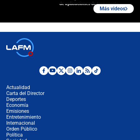
de aplicaciones de transporte
Más videos
¿Cómo comprar dólares desde el
celular? Requisitos, pasos y
recomendaciones
Las seis de las 6 con Juan Lozano |
jueves 6 de agosto de 2026
Posesión de Abelardo De La Espriella
en Cali: ¿qué pasará con los
congresistas del Pacto Histórico que
Actualidad
no asistirán?
Carta del Director
Álvaro Uribe asistirá a la posesión y
Deportes
crece el pulso por la elección del
Economía
contralor
Emisiones
Entretenimiento
Internacional
🔴 EN VIVO | Noticiero La FM con
Orden Público
Juan Lozano - 6 de agosto de 2026
Política