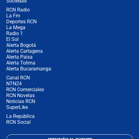
Sociedad
RCN Radio
¿Por qué De la Espriella gobernará
La Fm
desde Barranquilla? Experto explica
la razón
Deportes RCN
La Mega
Radio 1
El Sol
Alerta Bogotá
Alerta Cartagena
Alerta Paisa
Alerta Tolima
Alerta Bucaramanga
Canal RCN
NTN24
RCN Comerciales
RCN Novelas
Noticias RCN
SuperLike
La República
RCN Social