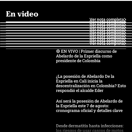
En video
Ver nota completa
Ver nota completa
Ver nota completa
Ver nota completa
Ver nota completa
Ver nota completa
Ver nota completa
Ver nota completa
Ver nota completa
Ver nota completa
🔴 EN VIVO | Primer discurso de
Abelardo de la Espriella como
presidente de Colombia
¿La posesión de Abelardo De la
Espriella en Cali inicia la
descentralización en Colombia? Esto
respondió el alcalde Eder
Así será la posesión de Abelardo de
la Espriella este 7 de agosto:
cronograma oficial y detalles clave
Desde dermatitis hasta infecciones:
los riesgos de usar cascos de motos