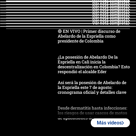
Ver nota completa
Ver nota completa
Ver nota completa
Ver nota completa
Ver nota completa
Ver nota completa
Ver nota completa
Ver nota completa
Ver nota completa
🔴 EN VIVO | Primer discurso de
Abelardo de la Espriella como
presidente de Colombia
¿La posesión de Abelardo De la
Espriella en Cali inicia la
descentralización en Colombia? Esto
respondió el alcalde Eder
Así será la posesión de Abelardo de
la Espriella este 7 de agosto:
cronograma oficial y detalles clave
Desde dermatitis hasta infecciones:
los riesgos de usar cascos de motos
de aplicaciones de transporte
Más videos
¿Cómo comprar dólares desde el