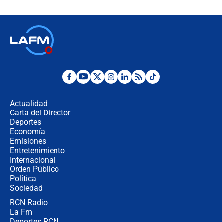
celular? Requisitos, pasos y
recomendaciones
Las seis de las 6 con Juan Lozano |
jueves 6 de agosto de 2026
Posesión de Abelardo De La Espriella
en Cali: ¿qué pasará con los
congresistas del Pacto Histórico que
Actualidad
no asistirán?
Carta del Director
Álvaro Uribe asistirá a la posesión y
Deportes
crece el pulso por la elección del
Economía
contralor
Emisiones
Entretenimiento
Internacional
🔴 EN VIVO | Noticiero La FM con
Orden Público
Juan Lozano - 6 de agosto de 2026
Política
Sociedad
RCN Radio
¿Por qué De la Espriella gobernará
La Fm
desde Barranquilla? Experto explica
la razón
Deportes RCN