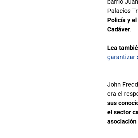
barrio Juan
Palacios Tru
Policía y e
Cadáver
.
Lea tambi
garantizar 
John Freddy
era el res
sus conoci
el sector c
asociación