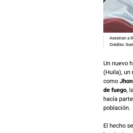
Asesinan a l
Crédito: Su
Un nuevo ho
(Huila), un
como
Jhon
de fuego
, 
hacía part
población.
El hecho se