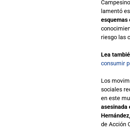
Campesinos
lamentó es
esquemas 
conocimient
riesgo las 
Lea tambi
consumir p
Los movimi
sociales r
en este mu
asesinada 
Hernández,
de Acción 