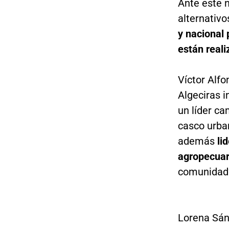
Ante este 
alternativ
y nacional 
están reali
Víctor Alfo
Algeciras 
un líder ca
casco urban
además
li
agropecuar
comunidad”
Lorena Sán