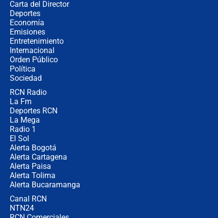
Carta del Director
Así será la posesión de Abelardo de
Deportes
la Espriella este 7 de agosto:
Economía
cronograma oficial y detalles clave
Emisiones
Entretenimiento
Internacional
Desde dermatitis hasta infecciones:
Orden Público
los riesgos de usar cascos de motos
Política
de aplicaciones de transporte
Sociedad
RCN Radio
¿Cómo comprar dólares desde el
La Fm
celular? Requisitos, pasos y
recomendaciones
Deportes RCN
La Mega
Radio 1
El Sol
Alerta Bogotá
Alerta Cartagena
Alerta Paisa
Alerta Tolima
Alerta Bucaramanga
Canal RCN
NTN24
RCN Comerciales