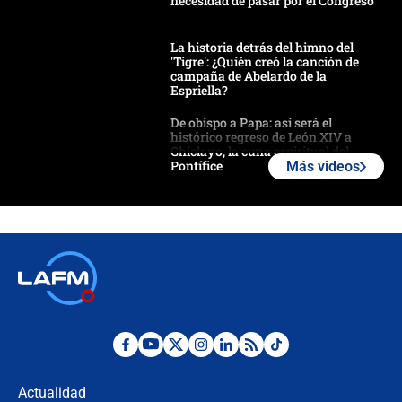
necesidad de pasar por el Congreso
La historia detrás del himno del
'Tigre': ¿Quién creó la canción de
campaña de Abelardo de la
Espriella?
De obispo a Papa: así será el
histórico regreso de León XIV a
Chiclayo, la cuna espiritual del
Pontífice
Más videos
Polémica por rabino, pastor y
sacerdote en la posesión de Abelardo
de la Espriella: ¿Se violó el Estado
laico?
🔴 EN VIVO | Primer discurso de
Abelardo de la Espriella como
presidente de Colombia
¿La posesión de Abelardo De la
Espriella en Cali inicia la
descentralización en Colombia? Esto
Actualidad
respondió el alcalde Eder