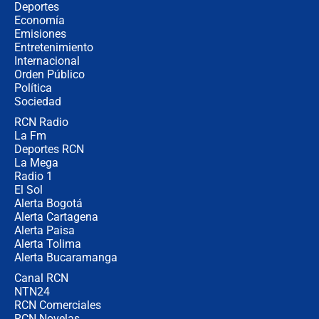
Las seis de las 6 con Juan Lozano |
Deportes
miércoles 5 de agosto de 2026
Economía
Emisiones
Entretenimiento
Internacional
🔴 EN VIVO | Noticiero La FM con
Orden Público
Juan Lozano - 5 de agosto de 2026
Política
Sociedad
RCN Radio
La petición de los empresarios al
La Fm
gobierno de De la Espriella antes del
Congreso de la ANDI
Deportes RCN
La Mega
Radio 1
El Sol
Alerta Bogotá
Alerta Cartagena
Alerta Paisa
Alerta Tolima
Alerta Bucaramanga
Canal RCN
NTN24
RCN Comerciales
RCN Novelas