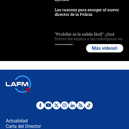
Las razones para escoger al nuevo
director de la Policía
"Prohibir es la salida fácil": ¿Qué
futuro les espera a las cabalgatas en
Colombia?
Más videos
Ministro de Defensa no descarta el
uso de la UNDMO ante posibles
disturbios durante la posesión
"No hubo fraude ni posibilidad de
fraude": Auditoría respondió a
señalamientos de Petro sobre
elección de Abelardo de La Espriella
Tras su posesión, presidente De la
Espriella empieza gira por regiones
donde perdió
Actualidad
Carta del Director