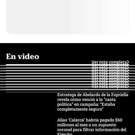
En video
Ver nota completa
Ver nota completa
Ver nota completa
Ver nota completa
Ver nota completa
Ver nota completa
Ver nota completa
Ver nota completa
Ver nota completa
Ver nota completa
Estratega de Abelardo de la Espriella
revela cómo venció a la “casta
política” en campaña: “Estaba
completamente seguro”
Alias ‘Calarcá’ habría pagado $60
millones al mes a un supuesto
coronel para filtrar información del
Ejército