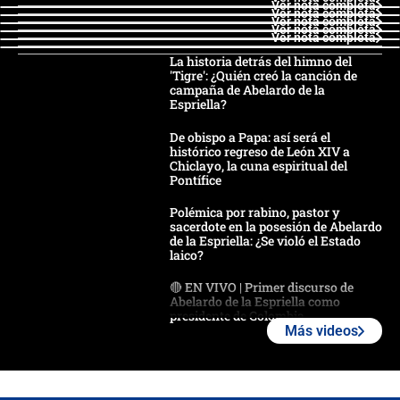
Ver nota completa
Ver nota completa
Ver nota completa
Ver nota completa
Ver nota completa
La historia detrás del himno del
'Tigre': ¿Quién creó la canción de
campaña de Abelardo de la
Espriella?
De obispo a Papa: así será el
histórico regreso de León XIV a
Chiclayo, la cuna espiritual del
Pontífice
Polémica por rabino, pastor y
sacerdote en la posesión de Abelardo
de la Espriella: ¿Se violó el Estado
laico?
🔴 EN VIVO | Primer discurso de
Abelardo de la Espriella como
presidente de Colombia
Más videos
¿La posesión de Abelardo De la
Espriella en Cali inicia la
descentralización en Colombia? Esto