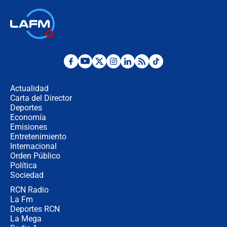
respondió el alcalde Eder
Así será la posesión de Abelardo de
la Espriella este 7 de agosto:
cronograma oficial y detalles clave
Desde dermatitis hasta infecciones:
los riesgos de usar cascos de motos
de aplicaciones de transporte
Actualidad
Carta del Director
¿Cómo comprar dólares desde el
Deportes
celular? Requisitos, pasos y
Economía
recomendaciones
Emisiones
Entretenimiento
Internacional
Las seis de las 6 con Juan Lozano |
Orden Público
jueves 6 de agosto de 2026
Política
Sociedad
RCN Radio
Posesión de Abelardo De La Espriella
La Fm
en Cali: ¿qué pasará con los
congresistas del Pacto Histórico que
Deportes RCN
no asistirán?
La Mega