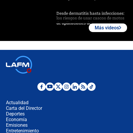
Desde dermatitis hasta infecciones:
los riesgos de usar cascos de motos
de aplicaciones de transporte
Más videos
¿Cómo comprar dólares desde el
celular? Requisitos, pasos y
recomendaciones
Las seis de las 6 con Juan Lozano |
jueves 6 de agosto de 2026
Posesión de Abelardo De La Espriella
en Cali: ¿qué pasará con los
congresistas del Pacto Histórico que
Actualidad
no asistirán?
Carta del Director
Álvaro Uribe asistirá a la posesión y
Deportes
crece el pulso por la elección del
Economía
contralor
Emisiones
Entretenimiento