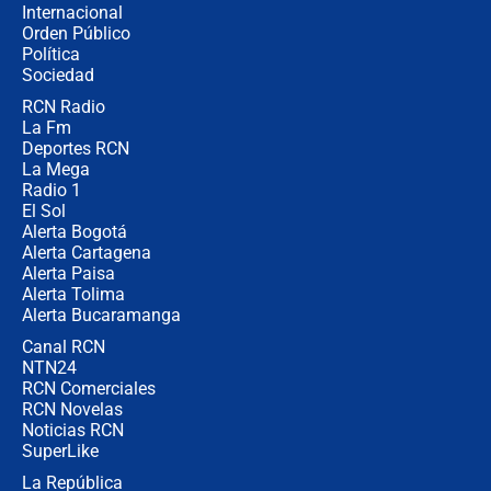
Internacional
🔴 EN VIVO | Noticiero La FM con
Orden Público
Juan Lozano - 6 de agosto de 2026
Política
Sociedad
RCN Radio
¿Por qué De la Espriella gobernará
La Fm
desde Barranquilla? Experto explica
la razón
Deportes RCN
La Mega
Radio 1
El Sol
Alerta Bogotá
Alerta Cartagena
Alerta Paisa
Alerta Tolima
Alerta Bucaramanga
Canal RCN
NTN24
RCN Comerciales
RCN Novelas
Noticias RCN
SuperLike
La República