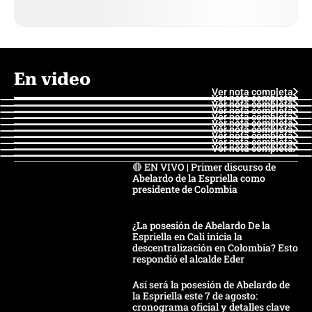
En video
Ver nota completa
Ver nota completa
Ver nota completa
Ver nota completa
Ver nota completa
Ver nota completa
Ver nota completa
Ver nota completa
Ver nota completa
Ver nota completa
🔴 EN VIVO | Primer discurso de
Abelardo de la Espriella como
presidente de Colombia
¿La posesión de Abelardo De la
Espriella en Cali inicia la
descentralización en Colombia? Esto
respondió el alcalde Eder
Así será la posesión de Abelardo de
la Espriella este 7 de agosto:
cronograma oficial y detalles clave