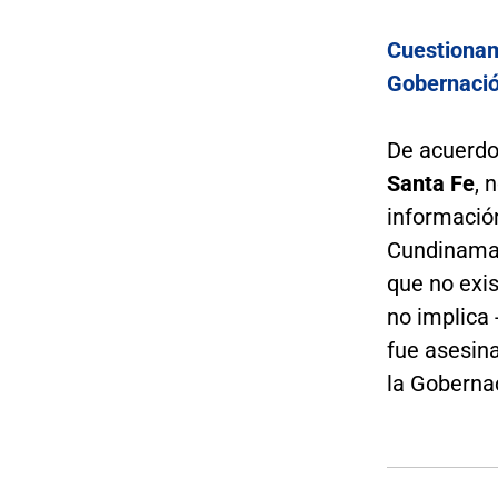
Cuestionam
Gobernaci
De acuerdo
Santa Fe
, 
información
Cundinamar
que no exis
no implica
fue asesina
la Goberna