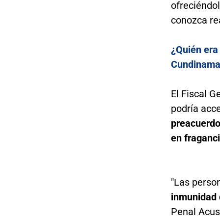
ofreciéndo
conozca rea
¿Quién era
Cundinama
El Fiscal G
podría acc
preacuerdo 
en fraganci
"Las person
inmunidad 
Penal Acusa