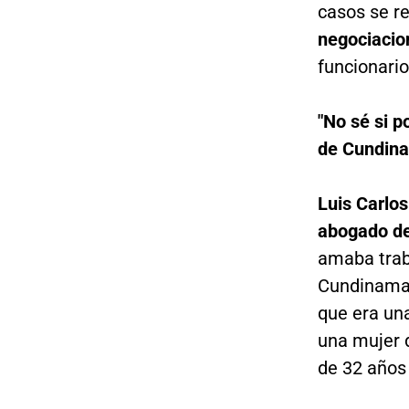
casos se re
negociacion
funcionario
"No sé si p
de Cundin
Luis Carlos
abogado de
amaba trab
Cundinamarc
que era un
una mujer 
de 32 años 