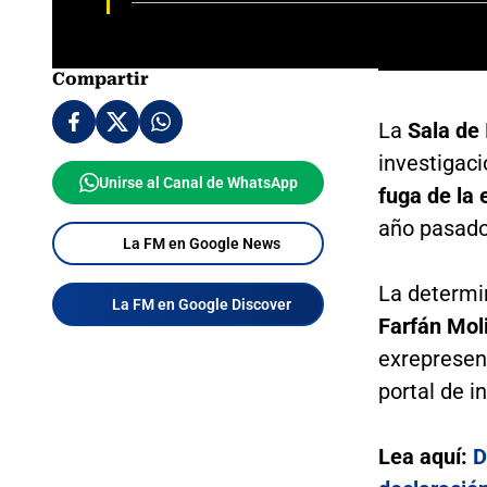
Compartir
La
Sala de 
investigaci
Unirse al Canal de WhatsApp
fuga de la
año pasado
La FM en Google News
La determi
La FM en Google Discover
Farfán Mol
exrepresent
portal de i
Lea aquí:
D