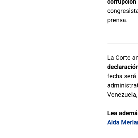
corrupción 
congresista
prensa.
La Corte a
declaración
fecha será 
administra
Venezuela,
Lea ademá
Aida Merla