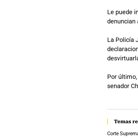
Le puede in
denuncian 
La Policía 
declaracion
desvirtuarl
Por último,
senador Cha
Temas re
Corte Suprema