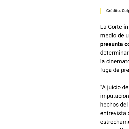
Crédito: Co
La Corte i
medio de 
presunta co
determinar 
la cinemato
fuga de pre
“A juicio d
imputacion
hechos del
entrevista 
estrechame