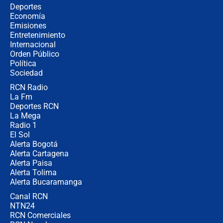
Tras su posesión, presidente De la
Deportes
Espriella empieza gira por regiones
Economía
donde perdió
Emisiones
Entretenimiento
Internacional
Las seis de las 6 con Juan Lozano |
Orden Público
miércoles 5 de agosto de 2026
Política
Sociedad
RCN Radio
🔴 EN VIVO | Noticiero La FM con
La Fm
Juan Lozano - 5 de agosto de 2026
Deportes RCN
La Mega
Radio 1
El Sol
Alerta Bogotá
Alerta Cartagena
Alerta Paisa
Alerta Tolima
Alerta Bucaramanga
Canal RCN
NTN24
RCN Comerciales