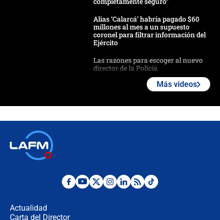
completamente seguro”
Alias ‘Calarcá’ habría pagado $60
millones al mes a un supuesto
coronel para filtrar información del
Ejército
Las razones para escoger al nuevo
director de la Policía
Más videos
"Prohibir es la salida fácil": ¿Qué
futuro les espera a las cabalgatas en
Colombia?
Ministro de Defensa no descarta el
uso de la UNDMO ante posibles
disturbios durante la posesión
"No hubo fraude ni posibilidad de
fraude": Auditoría respondió a
señalamientos de Petro sobre
Actualidad
elección de Abelardo de La Espriella
Carta del Director