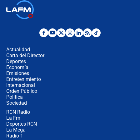
Ministro de Defensa no descarta el
uso de la UNDMO ante posibles
disturbios durante la posesión
"No hubo fraude ni posibilidad de
fraude": Auditoría respondió a
señalamientos de Petro sobre
Actualidad
elección de Abelardo de La Espriella
Carta del Director
Tras su posesión, presidente De la
Deportes
Espriella empieza gira por regiones
Economía
donde perdió
Emisiones
Entretenimiento
Internacional
Las seis de las 6 con Juan Lozano |
Orden Público
miércoles 5 de agosto de 2026
Política
Sociedad
RCN Radio
🔴 EN VIVO | Noticiero La FM con
La Fm
Juan Lozano - 5 de agosto de 2026
Deportes RCN
La Mega
Radio 1