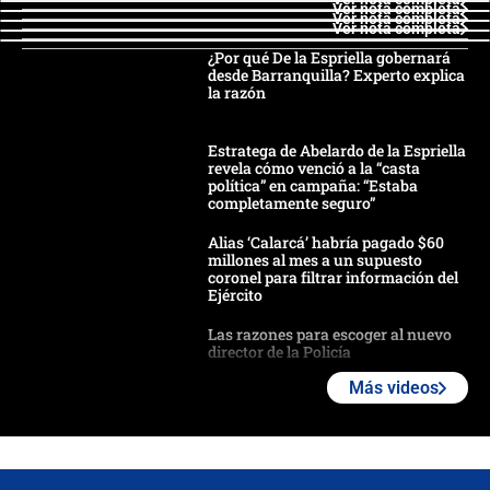
Ver nota completa
Ver nota completa
Ver nota completa
¿Por qué De la Espriella gobernará
desde Barranquilla? Experto explica
la razón
Estratega de Abelardo de la Espriella
revela cómo venció a la “casta
política” en campaña: “Estaba
completamente seguro”
Alias ‘Calarcá’ habría pagado $60
millones al mes a un supuesto
coronel para filtrar información del
Ejército
Las razones para escoger al nuevo
director de la Policía
Más videos
"Prohibir es la salida fácil": ¿Qué
futuro les espera a las cabalgatas en
Colombia?