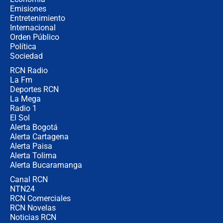
política” en campaña: “Estaba
Emisiones
completamente seguro”
Entretenimiento
Internacional
Alias ‘Calarcá’ habría pagado $60
Orden Público
millones al mes a un supuesto
Política
coronel para filtrar información del
Ejército
Sociedad
RCN Radio
Las razones para escoger al nuevo
La Fm
director de la Policía
Deportes RCN
La Mega
Radio 1
El Sol
Alerta Bogotá
Alerta Cartagena
Alerta Paisa
Alerta Tolima
Alerta Bucaramanga
Canal RCN
NTN24
RCN Comerciales
RCN Novelas
Noticias RCN