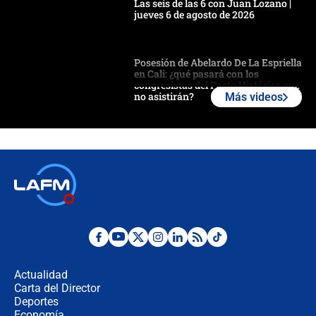
Las seis de las 6 con Juan Lozano |
jueves 6 de agosto de 2026
Posesión de Abelardo De La Espriella
en Cali: ¿qué pasará con los
congresistas del Pacto Histórico que
no asistirán?
Más videos
Álvaro Uribe asistirá a la posesión y
crece el pulso por la elección del
contralor
🔴 EN VIVO | Noticiero La FM con
Juan Lozano - 6 de agosto de 2026
¿Por qué De la Espriella gobernará
desde Barranquilla? Experto explica
la razón
Actualidad
Carta del Director
Estratega de Abelardo de la Espriella
Deportes
revela cómo venció a la “casta
Economía