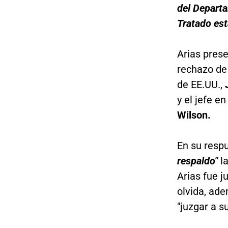
del Depart
Tratado est
Arias pres
rechazo de 
de EE.UU.,
J
y el jefe e
Wilson.
En su respu
respaldo"
la
Arias fue j
olvida, ad
"juzgar a s