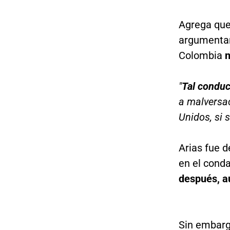
Agrega que 
argumentar
Colombia
n
"
Tal conduc
a malversac
Unidos, si 
Arias fue 
en el cond
después, au
Sin embarg