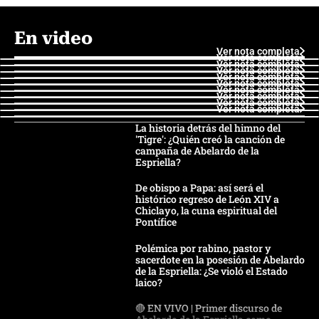
En video
Ver nota completa
Ver nota completa
Ver nota completa
Ver nota completa
Ver nota completa
Ver nota completa
Ver nota completa
Ver nota completa
Ver nota completa
Ver nota completa
La historia detrás del himno del
'Tigre': ¿Quién creó la canción de
campaña de Abelardo de la
Espriella?
De obispo a Papa: así será el
histórico regreso de León XIV a
Chiclayo, la cuna espiritual del
Pontífice
Polémica por rabino, pastor y
sacerdote en la posesión de Abelardo
de la Espriella: ¿Se violó el Estado
laico?
🔴 EN VIVO | Primer discurso de