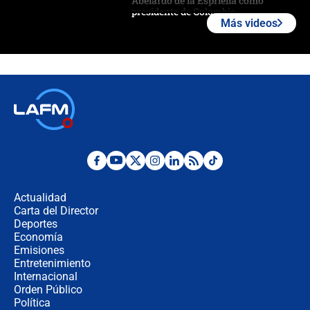
Abelardo de la Espriella como
presidente de Colombia
Más videos
¿La posesión de Abelardo De la
Espriella en Cali inicia la
descentralización en Colombia? Esto
respondió el alcalde Eder
Así será la posesión de Abelardo de
la Espriella este 7 de agosto:
cronograma oficial y detalles clave
Desde dermatitis hasta infecciones:
los riesgos de usar cascos de motos
de aplicaciones de transporte
Actualidad
Carta del Director
¿Cómo comprar dólares desde el
Deportes
celular? Requisitos, pasos y
Economía
recomendaciones
Emisiones
Entretenimiento
Internacional
Las seis de las 6 con Juan Lozano |
Orden Público
jueves 6 de agosto de 2026
Política