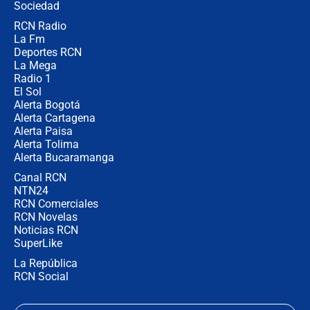
Sociedad
RCN Radio
Posesión de Abelardo De La Espriella
La Fm
en Cali: ¿qué pasará con los
congresistas del Pacto Histórico que
Deportes RCN
no asistirán?
La Mega
Radio 1
El Sol
Alerta Bogotá
Alerta Cartagena
Alerta Paisa
Alerta Tolima
Alerta Bucaramanga
Canal RCN
NTN24
RCN Comerciales
RCN Novelas
Noticias RCN
SuperLike
La República
RCN Social