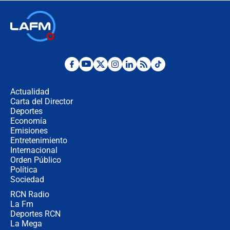
🔴 EN VIVO | Noticiero La FM con
Juan Lozano - 6 de agosto de 2026
¿Por qué De la Espriella gobernará
desde Barranquilla? Experto explica
la razón
Actualidad
Carta del Director
Estratega de Abelardo de la Espriella
Deportes
revela cómo venció a la “casta
Economía
política” en campaña: “Estaba
Emisiones
completamente seguro”
Entretenimiento
Internacional
Alias ‘Calarcá’ habría pagado $60
Orden Público
millones al mes a un supuesto
Política
coronel para filtrar información del
Ejército
Sociedad
RCN Radio
Las razones para escoger al nuevo
La Fm
director de la Policía
Deportes RCN
La Mega