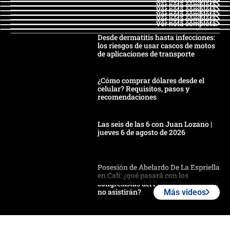
Ver nota completa
Ver nota completa
Ver nota completa
Ver nota completa
Ver nota completa
Ver nota completa
Desde dermatitis hasta infecciones:
los riesgos de usar cascos de motos
de aplicaciones de transporte
¿Cómo comprar dólares desde el
celular? Requisitos, pasos y
recomendaciones
Las seis de las 6 con Juan Lozano |
jueves 6 de agosto de 2026
Posesión de Abelardo De La Espriella
en Cali: ¿qué pasará con los
congresistas del Pacto Histórico que
no asistirán?
Más videos
Álvaro Uribe asistirá a la posesión y
crece el pulso por la elección del
contralor