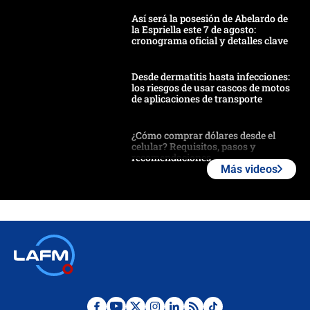
Así será la posesión de Abelardo de
la Espriella este 7 de agosto:
cronograma oficial y detalles clave
Desde dermatitis hasta infecciones:
los riesgos de usar cascos de motos
de aplicaciones de transporte
¿Cómo comprar dólares desde el
celular? Requisitos, pasos y
recomendaciones
Más videos
Las seis de las 6 con Juan Lozano |
jueves 6 de agosto de 2026
Posesión de Abelardo De La Espriella
en Cali: ¿qué pasará con los
congresistas del Pacto Histórico que
no asistirán?