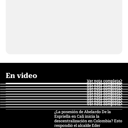
En video
Ver nota completa
Ver nota completa
Ver nota completa
Ver nota completa
Ver nota completa
Ver nota completa
Ver nota completa
Ver nota completa
Ver nota completa
Ver nota completa
¿La posesión de Abelardo De la
Espriella en Cali inicia la
descentralización en Colombia? Esto
respondió el alcalde Eder