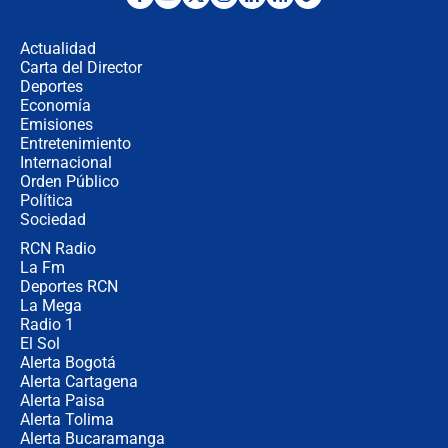
Álvaro Uribe asistirá a la posesión y
crece el pulso por la elección del
contralor
Actualidad
Carta del Director
🔴 EN VIVO | Noticiero La FM con
Deportes
Juan Lozano - 6 de agosto de 2026
Economía
Emisiones
Entretenimiento
Internacional
¿Por qué De la Espriella gobernará
Orden Público
desde Barranquilla? Experto explica
Política
la razón
Sociedad
RCN Radio
Estratega de Abelardo de la Espriella
La Fm
revela cómo venció a la “casta
política” en campaña: “Estaba
Deportes RCN
completamente seguro”
La Mega
Radio 1
El Sol
Alerta Bogotá
Alerta Cartagena
Alerta Paisa
Alerta Tolima
Alerta Bucaramanga