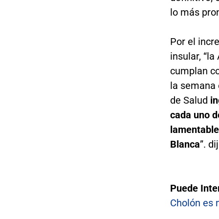
lo más pron
Por el inc
insular, “l
cumplan con
la semana 
de Salud
in
cada uno d
lamentables
Blanca
”. d
Puede Inte
Cholón es 