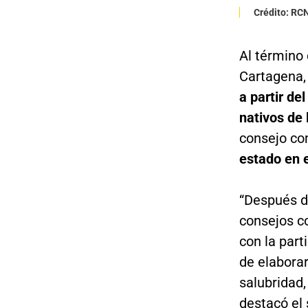
Crédito: RC
Al término 
Cartagena,
a partir de
nativos de 
consejo com
estado en 
“Después de
consejos co
con la part
de elaborar
salubridad
destacó el 