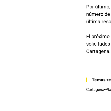
Por último,
número de v
última res
El próximo 
solicitudes
Cartagena.
Temas re
Cartagena
Pl