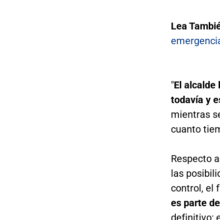
Lea Tambi
emergencia
"
El alcalde
todavía y 
mientras s
cuanto tiem
Respecto al
las posibil
control, el 
es parte d
definitivo; 