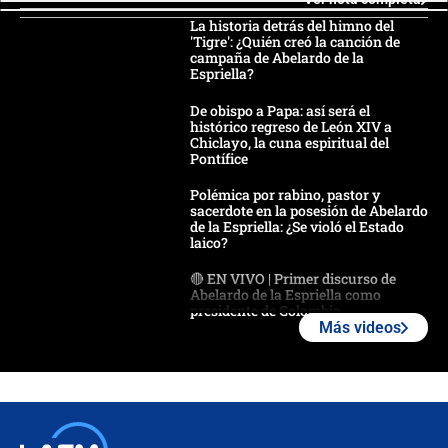
La historia detrás del himno del
'Tigre': ¿Quién creó la canción de
campaña de Abelardo de la
Espriella?
De obispo a Papa: así será el
histórico regreso de León XIV a
Chiclayo, la cuna espiritual del
Pontífice
Polémica por rabino, pastor y
sacerdote en la posesión de Abelardo
de la Espriella: ¿Se violó el Estado
laico?
🔴 EN VIVO | Primer discurso de
Abelardo de la Espriella como
presidente de Colombia
Más videos
¿La posesión de Abelardo De la
Espriella en Cali inicia la
descentralización en Colombia? Esto
respondió el alcalde Eder
Así será la posesión de Abelardo de