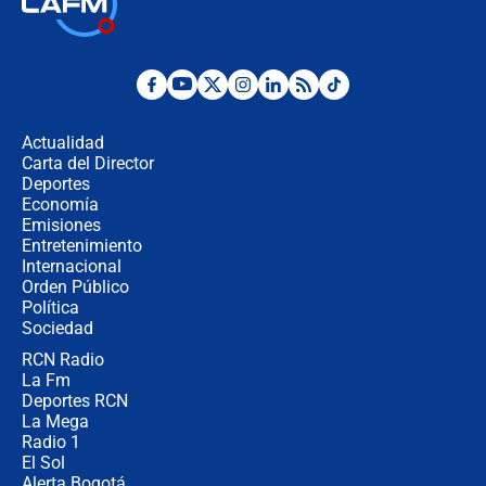
la Espriella este 7 de agosto:
cronograma oficial y detalles clave
Desde dermatitis hasta infecciones:
los riesgos de usar cascos de motos
de aplicaciones de transporte
Actualidad
Carta del Director
¿Cómo comprar dólares desde el
Deportes
celular? Requisitos, pasos y
Economía
recomendaciones
Emisiones
Entretenimiento
Internacional
Las seis de las 6 con Juan Lozano |
Orden Público
jueves 6 de agosto de 2026
Política
Sociedad
RCN Radio
Posesión de Abelardo De La Espriella
La Fm
en Cali: ¿qué pasará con los
congresistas del Pacto Histórico que
Deportes RCN
no asistirán?
La Mega
Radio 1
El Sol
Alerta Bogotá