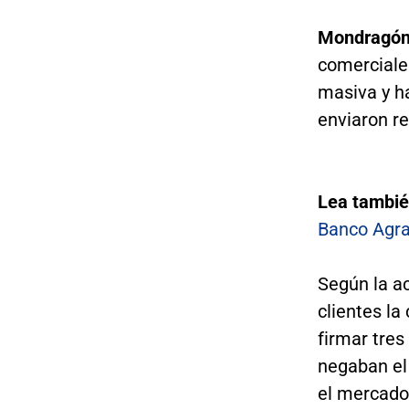
Mondragó
comerciales
masiva y ha
enviaron re
Lea tambi
Banco Agrar
Según la ac
clientes la
firmar tres
negaban el 
el mercado