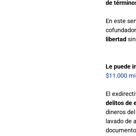
de término
En este se
cofundador
libertad
sin
Le puede i
$11.000 mi
El exdirect
delitos de
dineros del
lavado de a
documento p