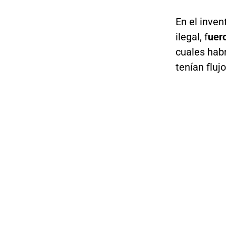
En el inven
ilegal, f
uer
cuales habr
tenían fluj