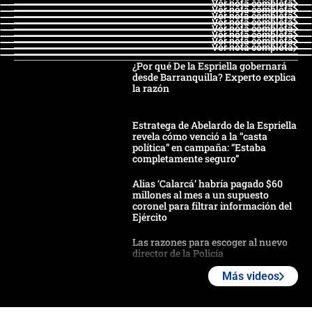
Ver nota completa
Ver nota completa
Ver nota completa
Ver nota completa
Ver nota completa
Ver nota completa
Ver nota completa
Ver nota completa
¿Por qué De la Espriella gobernará
desde Barranquilla? Experto explica
la razón
Estratega de Abelardo de la Espriella
revela cómo venció a la “casta
política” en campaña: “Estaba
completamente seguro”
Alias ‘Calarcá’ habría pagado $60
millones al mes a un supuesto
coronel para filtrar información del
Ejército
Las razones para escoger al nuevo
director de la Policía
Más videos
"Prohibir es la salida fácil": ¿Qué