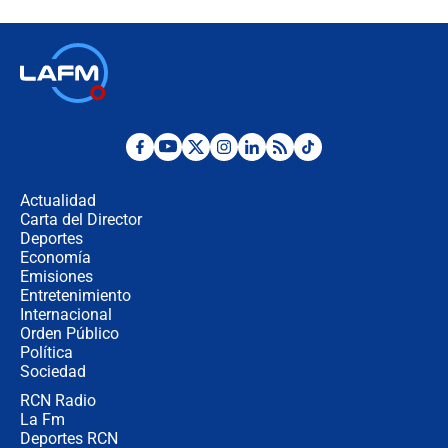
futuro les espera a las cabalgatas en
Colombia?
Ministro de Defensa no descarta el
uso de la UNDMO ante posibles
disturbios durante la posesión
"No hubo fraude ni posibilidad de
fraude": Auditoría respondió a
señalamientos de Petro sobre
Actualidad
elección de Abelardo de La Espriella
Carta del Director
Tras su posesión, presidente De la
Deportes
Espriella empieza gira por regiones
Economía
donde perdió
Emisiones
Entretenimiento
Internacional
Las seis de las 6 con Juan Lozano |
Orden Público
miércoles 5 de agosto de 2026
Política
Sociedad
RCN Radio
🔴 EN VIVO | Noticiero La FM con
La Fm
Juan Lozano - 5 de agosto de 2026
Deportes RCN