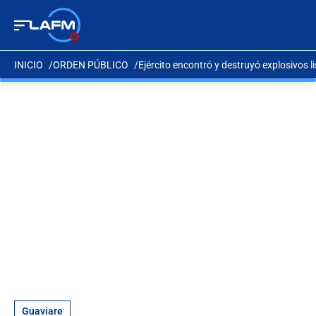
INICIO
ORDEN PÚBLICO
Ejército encontró y destruyó explosivos l
Guaviare