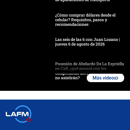
¿Cómo comprar dólares desde el
celular? Requisitos, pasos y
recomendaciones
Las seis de las 6 con Juan Lozano |
jueves 6 de agosto de 2026
Posesión de Abelardo De La Espriella
en Cali: ¿qué pasará con los
congresistas del Pacto Histórico que
no asistirán?
Más videos
Álvaro Uribe asistirá a la posesión y
crece el pulso por la elección del
contralor
🔴 EN VIVO | Noticiero La FM con
Juan Lozano - 6 de agosto de 2026