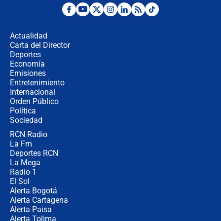
¿Por qué De la Espriella gobernará
desde Barranquilla? Experto explica
la razón
Actualidad
Carta del Director
Estratega de Abelardo de la Espriella
Deportes
revela cómo venció a la “casta
Economía
política” en campaña: “Estaba
Emisiones
completamente seguro”
Entretenimiento
Internacional
Alias ‘Calarcá’ habría pagado $60
Orden Público
millones al mes a un supuesto
Política
coronel para filtrar información del
Ejército
Sociedad
RCN Radio
Las razones para escoger al nuevo
La Fm
director de la Policía
Deportes RCN
La Mega
Radio 1
El Sol
Alerta Bogotá
Alerta Cartagena
Alerta Paisa
Alerta Tolima