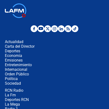
Las seis de las 6 con Juan Lozano |
jueves 6 de agosto de 2026
Posesión de Abelardo De La Espriella
en Cali: ¿qué pasará con los
congresistas del Pacto Histórico que
Actualidad
no asistirán?
Carta del Director
Álvaro Uribe asistirá a la posesión y
Deportes
crece el pulso por la elección del
Economía
contralor
Emisiones
Entretenimiento
Internacional
🔴 EN VIVO | Noticiero La FM con
Orden Público
Juan Lozano - 6 de agosto de 2026
Política
Sociedad
RCN Radio
¿Por qué De la Espriella gobernará
La Fm
desde Barranquilla? Experto explica
la razón
Deportes RCN
La Mega
Radio 1