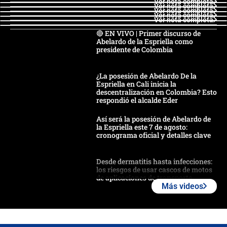
Ver nota completa
Ver nota completa
Ver nota completa
Ver nota completa
Ver nota completa
🔴 EN VIVO | Primer discurso de
Abelardo de la Espriella como
presidente de Colombia
¿La posesión de Abelardo De la
Espriella en Cali inicia la
descentralización en Colombia? Esto
respondió el alcalde Eder
Así será la posesión de Abelardo de
la Espriella este 7 de agosto:
cronograma oficial y detalles clave
Desde dermatitis hasta infecciones:
los riesgos de usar cascos de motos
de aplicaciones de transporte
Más videos
¿Cómo comprar dólares desde el
celular? Requisitos, pasos y
recomendaciones