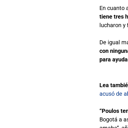
En cuanto a
tiene tres 
lucharon y 
De igual m
con ningun
para ayuda
Lea tambi
acusó de a
“Poulos ten
Bogotá a as