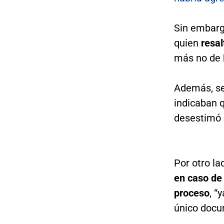
Sin embargo
quien
resal
más no de 
Además, se 
indicaban q
desestimó 
Por otro la
en caso de 
proceso
, “
único doc