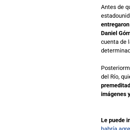
Antes de qu
estadounid
entregaron
Daniel Gó
cuenta de l
determinad
Posteriorme
del Río, q
premedita
imágenes y
Le puede i
habría agr