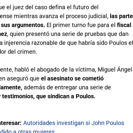
e el juez del caso defina el futuro del
ense mientras avanza el proceso judicial,
las part
 sus argumentos.
El primer turno fue para el
fiscal
mez
, quien presentó una serie de pruebas que dan
a injerencia razonable de que habría sido Poulos e
or del crimen.
nte, habló el abogado de la víctima, Miguel Ángel
uien aseguró que
el asesinato se cometió
damente,
además de entregar una serie de
 testimonios, que sindican a Poulos.
nteresar:
Autoridades investigan si John Poulos
edido a otras mujeres