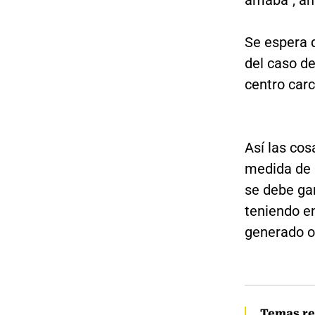
amaba”, aña
Se espera q
del caso d
centro carc
Así las cos
medida de 
se debe gar
teniendo e
generado o
Temas re