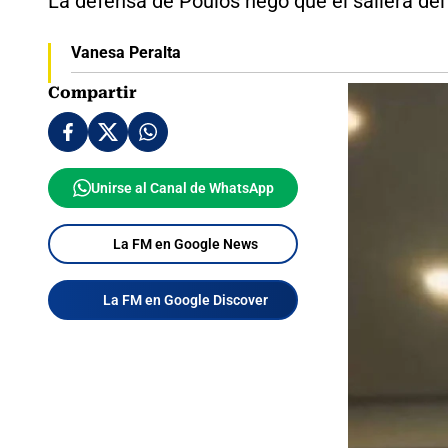
La defensa de Poulos negó que él saliera del 
Vanesa Peralta
Compartir
Unirse al Canal de WhatsApp
La FM en Google News
La FM en Google Discover