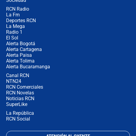
Sociedad
RCN Radio
¿Por qué De la Espriella gobernará
La Fm
desde Barranquilla? Experto explica
la razón
Deportes RCN
La Mega
Radio 1
El Sol
Alerta Bogotá
Alerta Cartagena
Alerta Paisa
Alerta Tolima
Alerta Bucaramanga
Canal RCN
NTN24
RCN Comerciales
RCN Novelas
Noticias RCN
SuperLike
La República
RCN Social
ATENCIÓN AL OYENTE