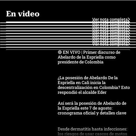
En video
Ver nota completa
Ver nota completa
Ver nota completa
Ver nota completa
Ver nota completa
Ver nota completa
Ver nota completa
Ver nota completa
Ver nota completa
Ver nota completa
🔴 EN VIVO | Primer discurso de
Abelardo de la Espriella como
presidente de Colombia
¿La posesión de Abelardo De la
Espriella en Cali inicia la
descentralización en Colombia? Esto
respondió el alcalde Eder
Así será la posesión de Abelardo de
la Espriella este 7 de agosto:
cronograma oficial y detalles clave
Desde dermatitis hasta infecciones:
los riesgos de usar cascos de motos