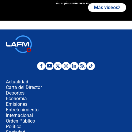
de aplicaciones de transporte
Más videos
¿Cómo comprar dólares desde el
celular? Requisitos, pasos y
recomendaciones
Las seis de las 6 con Juan Lozano |
jueves 6 de agosto de 2026
Posesión de Abelardo De La Espriella
en Cali: ¿qué pasará con los
congresistas del Pacto Histórico que
Actualidad
no asistirán?
Carta del Director
Álvaro Uribe asistirá a la posesión y
Deportes
crece el pulso por la elección del
Economía
contralor
Emisiones
Entretenimiento
Internacional
🔴 EN VIVO | Noticiero La FM con
Orden Público
Juan Lozano - 6 de agosto de 2026
Política