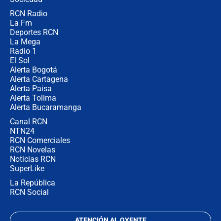
RCN Radio
Posesión de Abelardo De La Espriella
La Fm
en Cali: ¿qué pasará con los
congresistas del Pacto Histórico que
Deportes RCN
no asistirán?
La Mega
Radio 1
El Sol
Alerta Bogotá
Alerta Cartagena
Alerta Paisa
Alerta Tolima
Alerta Bucaramanga
Canal RCN
NTN24
RCN Comerciales
RCN Novelas
Noticias RCN
SuperLike
La República
RCN Social
ATENCIÓN AL OYENTE