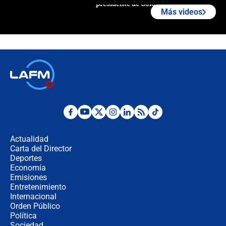
presidente de Colombia
Más videos
¿La posesión de Abelardo De la
Espriella en Cali inicia la
descentralización en Colombia? Esto
respondió el alcalde Eder
Así será la posesión de Abelardo de
la Espriella este 7 de agosto:
cronograma oficial y detalles clave
Desde dermatitis hasta infecciones:
los riesgos de usar cascos de motos
de aplicaciones de transporte
Actualidad
Carta del Director
¿Cómo comprar dólares desde el
Deportes
celular? Requisitos, pasos y
Economía
recomendaciones
Emisiones
Entretenimiento
Internacional
Las seis de las 6 con Juan Lozano |
Orden Público
jueves 6 de agosto de 2026
Política
Sociedad