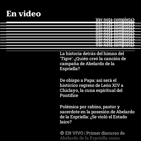
En video
Ver nota completa
Ver nota completa
Ver nota completa
Ver nota completa
Ver nota completa
Ver nota completa
Ver nota completa
Ver nota completa
Ver nota completa
Ver nota completa
La historia detrás del himno del
'Tigre': ¿Quién creó la canción de
campaña de Abelardo de la
Espriella?
De obispo a Papa: así será el
histórico regreso de León XIV a
Chiclayo, la cuna espiritual del
Pontífice
Polémica por rabino, pastor y
sacerdote en la posesión de Abelardo
de la Espriella: ¿Se violó el Estado
laico?
🔴 EN VIVO | Primer discurso de
Abelardo de la Espriella como