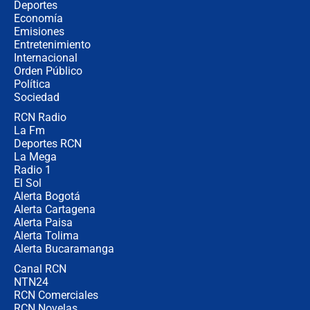
Álvaro Uribe asistirá a la posesión y
Deportes
crece el pulso por la elección del
Economía
contralor
Emisiones
Entretenimiento
Internacional
🔴 EN VIVO | Noticiero La FM con
Orden Público
Juan Lozano - 6 de agosto de 2026
Política
Sociedad
RCN Radio
¿Por qué De la Espriella gobernará
La Fm
desde Barranquilla? Experto explica
la razón
Deportes RCN
La Mega
Radio 1
El Sol
Alerta Bogotá
Alerta Cartagena
Alerta Paisa
Alerta Tolima
Alerta Bucaramanga
Canal RCN
NTN24
RCN Comerciales
RCN Novelas