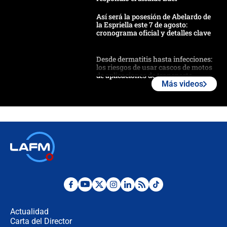
Así será la posesión de Abelardo de
la Espriella este 7 de agosto:
cronograma oficial y detalles clave
Desde dermatitis hasta infecciones:
los riesgos de usar cascos de motos
de aplicaciones de transporte
Más videos
¿Cómo comprar dólares desde el
celular? Requisitos, pasos y
recomendaciones
Las seis de las 6 con Juan Lozano |
jueves 6 de agosto de 2026
Posesión de Abelardo De La Espriella
en Cali: ¿qué pasará con los
congresistas del Pacto Histórico que
Actualidad
no asistirán?
Carta del Director