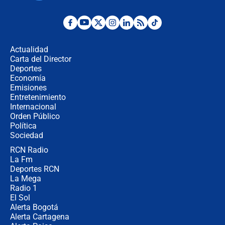
¿La posesión de Abelardo De la
Espriella en Cali inicia la
descentralización en Colombia? Esto
Actualidad
respondió el alcalde Eder
Carta del Director
Así será la posesión de Abelardo de
Deportes
la Espriella este 7 de agosto:
Economía
cronograma oficial y detalles clave
Emisiones
Entretenimiento
Internacional
Desde dermatitis hasta infecciones:
Orden Público
los riesgos de usar cascos de motos
Política
de aplicaciones de transporte
Sociedad
RCN Radio
¿Cómo comprar dólares desde el
La Fm
celular? Requisitos, pasos y
recomendaciones
Deportes RCN
La Mega
Radio 1
El Sol
Alerta Bogotá
Alerta Cartagena