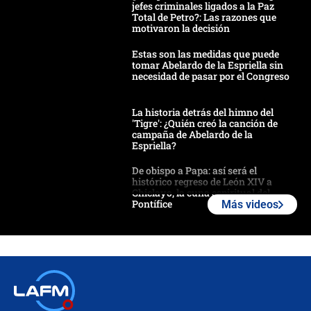
jefes criminales ligados a la Paz
Total de Petro?: Las razones que
motivaron la decisión
Estas son las medidas que puede
tomar Abelardo de la Espriella sin
necesidad de pasar por el Congreso
La historia detrás del himno del
'Tigre': ¿Quién creó la canción de
campaña de Abelardo de la
Espriella?
De obispo a Papa: así será el
histórico regreso de León XIV a
Chiclayo, la cuna espiritual del
Pontífice
Más videos
Polémica por rabino, pastor y
sacerdote en la posesión de Abelardo
de la Espriella: ¿Se violó el Estado
laico?
🔴 EN VIVO | Primer discurso de
Abelardo de la Espriella como
presidente de Colombia