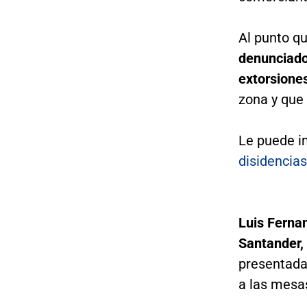
Al punto q
denunciado
extorsione
zona y que
Le puede i
disidencias
Luis Fernan
Santander,
presentada
a las mesa