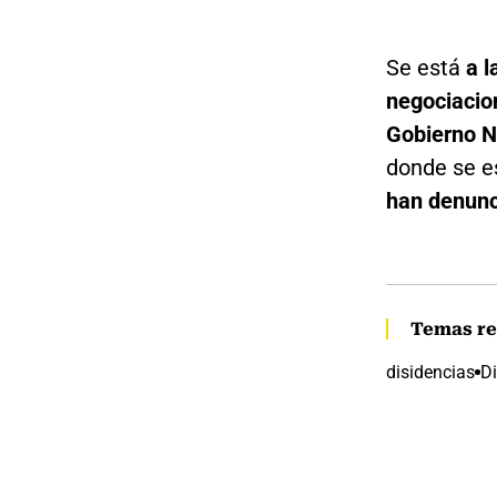
Se está
a l
negociacion
Gobierno N
donde se e
han denunc
Temas re
disidencias
Di