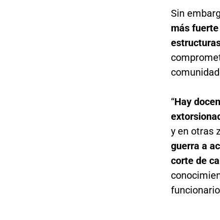
Sin embarg
más fuerte 
estructura
comprometie
comunidad
“
Hay docen
extorsiona
y en otras
guerra a ac
corte de c
conocimien
funcionari