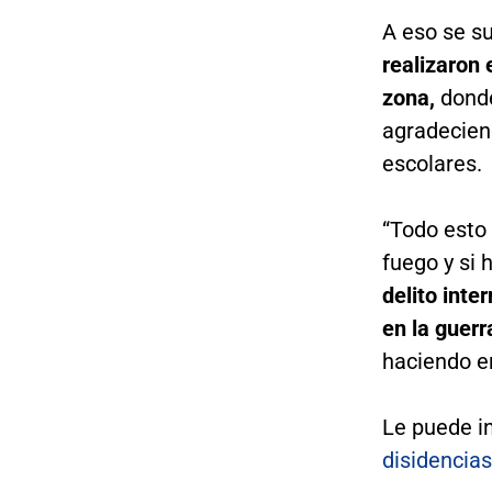
A eso se 
realizaron 
zona,
donde
agradeciend
escolares.
“Todo esto 
fuego y si
delito inte
en la guerr
haciendo en
Le puede i
disidencia