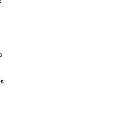
s
s
es