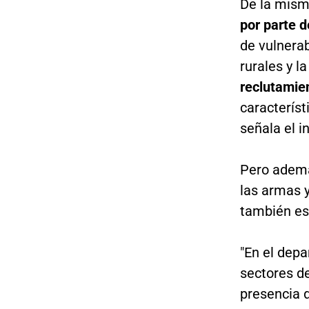
De la mism
por parte 
de vulnerab
rurales y l
reclutamie
característ
señala el i
Pero ademá
las armas 
también es
"En el dep
sectores d
presencia d