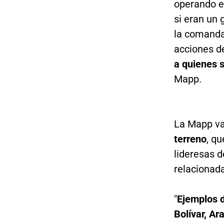
operando en
si eran un 
la comanda
acciones d
a quienes 
Mapp.
La Mapp va
terreno
, q
lideresas 
relacionad
"
Ejemplos d
Bolívar, Ar