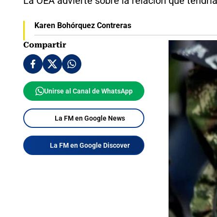
La OEA advierte sobre la relación que tendrí
Karen Bohórquez Contreras
Compartir
Unirse al Canal de WhatsApp
La FM en Google News
La FM en Google Discover