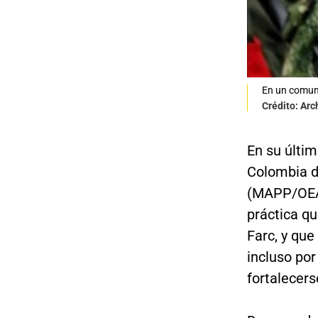
En un comuni
Crédito: Arc
En su últim
Colombia d
(MAPP/OEA)
práctica qu
Farc, y qu
incluso por
fortalecers