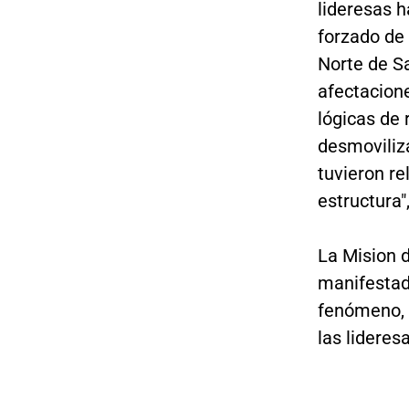
lideresas h
forzado de
Norte de Sa
afectacione
lógicas de
desmoviliz
tuvieron r
estructura"
La Mision 
manifestad
fenómeno, 
las lideres