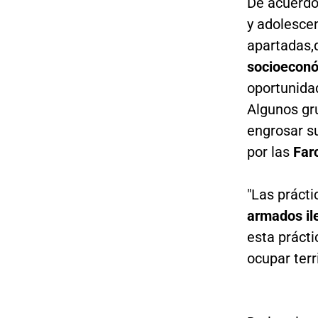
De acuerdo
y adolesce
apartadas,
socioeconóm
oportunidad
Algunos gr
engrosar su
por las
Far
"Las práct
armados il
esta prácti
ocupar terr