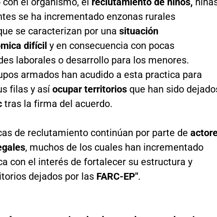
 con el organismo, el
reclutamiento de niños,
niña
ntes se ha incrementado en
zonas rurales
que se caracterizan por una
situación
ica difícil
y en consecuencia con pocas
es laborales o desarrollo para los menores.
upos armados han acudido a esta practica para
s filas y así
ocupar territorios
que han sido dejado
c
tras la firma del acuerdo.
icas de reclutamiento continúan por parte de
actor
egales
, muchos de los cuales han incrementado
ca con el interés de fortalecer su estructura y
itorios dejados por las
FARC-EP"
.