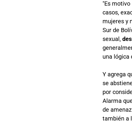
"Es motivo 
casos, exa
mujeres y 
Sur de Bolí
sexual,
des
generalmen
una lógica 
Y agrega qu
se abstien
por consid
Alarma que,
de amenazas
también a l