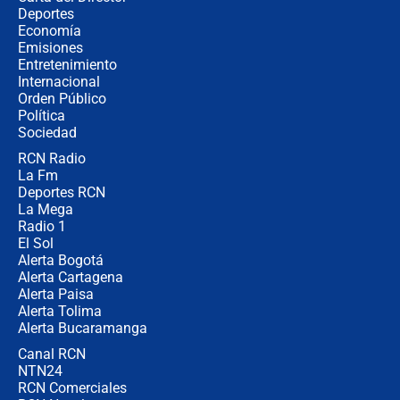
Álvaro Uribe asistirá a la posesión y
Deportes
crece el pulso por la elección del
Economía
contralor
Emisiones
Entretenimiento
Internacional
🔴 EN VIVO | Noticiero La FM con
Orden Público
Juan Lozano - 6 de agosto de 2026
Política
Sociedad
RCN Radio
¿Por qué De la Espriella gobernará
La Fm
desde Barranquilla? Experto explica
la razón
Deportes RCN
La Mega
Radio 1
El Sol
Alerta Bogotá
Alerta Cartagena
Alerta Paisa
Alerta Tolima
Alerta Bucaramanga
Canal RCN
NTN24
RCN Comerciales