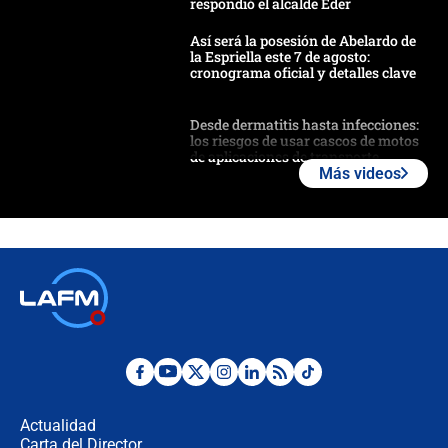
respondió el alcalde Eder
Así será la posesión de Abelardo de
la Espriella este 7 de agosto:
cronograma oficial y detalles clave
Desde dermatitis hasta infecciones:
los riesgos de usar cascos de motos
de aplicaciones de transporte
Más videos
¿Cómo comprar dólares desde el
celular? Requisitos, pasos y
recomendaciones
Las seis de las 6 con Juan Lozano |
jueves 6 de agosto de 2026
Posesión de Abelardo De La Espriella
en Cali: ¿qué pasará con los
congresistas del Pacto Histórico que
Actualidad
no asistirán?
Carta del Director